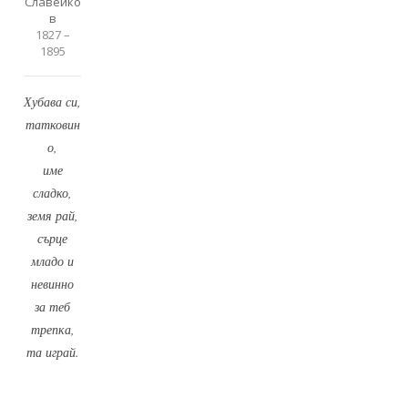
Славейко
в
1827 –
1895
Хубава си,
татковин
о,
име
сладко,
земя рай,
сърце
младо и
невинно
за теб
трепка,
та играй.