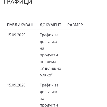
ГРАФИЦИ
–
щ
е
ПУБЛИКУВАН
ДОКУМЕНТ
РАЗМЕР
у
с
15.09.2020
График за
п
доставка
е
на
е
продукти
м
по схема
!
„Училищно
мляко“
15.09.2020
График за
доставка
на
продукти