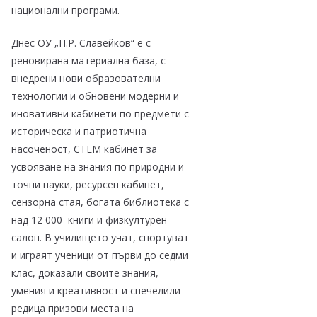
национални програми.
Днес ОУ „П.Р. Славейков“ е с
реновирана материална база, с
внедрени нови образователни
технологии и обновени модерни и
иновативни кабинети по предмети с
историческа и патриотична
насоченост, СТЕМ кабинет за
усвояване на знания по природни и
точни науки, ресурсен кабинет,
сензорна стая, богата библиотека с
над 12 000 книги и физкултурен
салон. В училището учат, спортуват
и играят ученици от първи до седми
клас, доказали своите знания,
умения и креативност и спечелили
редица призови места на