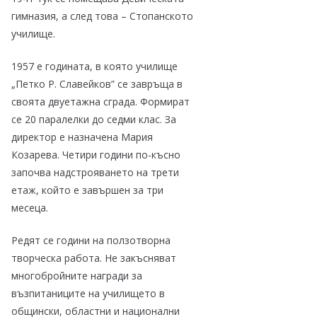
гимназия, а след това – Стопанското
училище.
1957 е годината, в която училище
„Петко Р. Славейков” се завръща в
своята двуетажна сграда. Формират
се 20 паралелки до седми клас. За
директор е назначена Мария
Козарева. Четири години по-късно
започва надстрояването на трети
етаж, който е завършен за три
месеца.
Редят се години на ползотворна
творческа работа. Не закъсняват
многобройните награди за
възпитаниците на училището в
общински, областни и национални