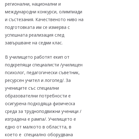
регионални, национални и
международни конкурси, олимпиади
и състезания. Качественото ниво на
подготовката им се измерва с
успешната реализация след
завършване на седми клас.
В училището работят екип от
подкрепящи специалисти /училищен
психолог, педагогически съветник,
ресурсен учител и логопед/. За
учениците със специални
образователни потребности е
осигурена подходяща физическа
среда за трудноподвижни ученици /
изградена е рампа/. Училището е
едно от малкото в областта, в
което е специално оборудвана