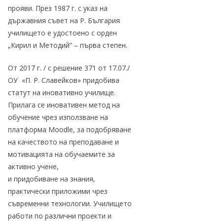
прояви. През 1987 г. с указ на
държавния съвет на Р. България
училището е удостоено с орден
„Кирил и Методий” – първа степен.
От 2017 г. / с решение 371 от 17.07./
ОУ «П. Р. Славейков» придобива
статут на иновативно училище.
Прилага се иновативен метод на
обучение чрез използване на
платформа Moodle, за подобряване
на качеството на преподаване и
мотивацията на обучаемите за
активно учене,
и придобиване на знания,
практически приложими чрез
съвременни технологии. Училището
работи по различни проекти и