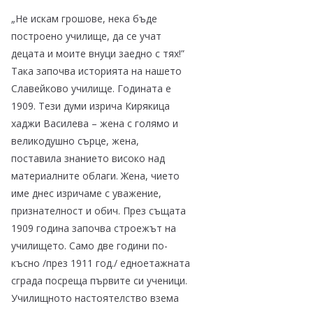
„Не искам грошове, нека бъде
построено училище, да се учат
децата и моите внуци заедно с тях!”
Така започва историята на нашето
Славейково училище. Годината е
1909. Тези думи изрича Кирякица
хаджи Василева – жена с голямо и
великодушно сърце, жена,
поставила знанието високо над
материалните облаги. Жена, чието
име днес изричаме с уважение,
признателност и обич. През същата
1909 година започва строежът на
училището. Само две години по-
късно /през 1911 год./ едноетажната
сграда посреща първите си ученици.
Училищното настоятелство взема