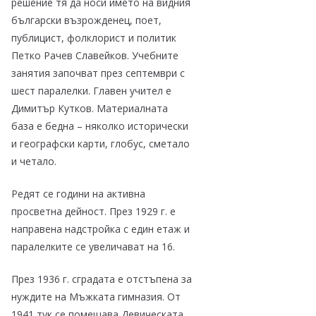
решение тя да носи името на видния
български възрожденец, поет,
публицист, фолклорист и политик
Петко Рачев Славейков. Учебните
занятия започват през септември с
шест паралелки. Главен учител е
Димитър Кутков. Материалната
база е бедна – няколко исторически
и географски карти, глобус, сметало
и четало.
Редят се години на активна
просветна дейност. През 1929 г. е
направена надстройка с един етаж и
паралелките се увеличават на 16.
През 1936 г. сградата е отстъпена за
нуждите на Мъжката гимназия. От
1941 тук се помещава Девическата