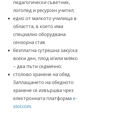
педагогически съветник,
логопед и ресурсен учител;
едно от малкото училища в
областта, в което има
специално оборудвана
сензорна стая;
безплатна сутрешна закуска
всеки ден, плод и/или мляко
– два пъти седмично;
столово хранене на обяд.
Заплащането на обедното
хранене се извършва чрез
електронната платформа
e-
stol.com
.