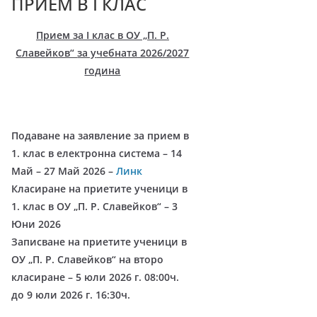
ПРИЕМ В I КЛАС
–
щ
Прием за I клас в ОУ „П. Р.
Славейков“
за у
чебната 2026/2027
е
година
у
с
п
е
Подаване на заявление за прием в
е
1. клас в електронна система – 14
Май – 27 Май 2026 –
Линк
м
Класиране на приетите ученици в
!
1. клас в ОУ „П. Р. Славейков“ – 3
Юни 2026
Записване на приетите ученици в
ОУ „П. Р. Славейков“ на второ
класиране – 5 юли 2026 г. 08:00ч.
до 9 юли 2026 г. 16:30ч.