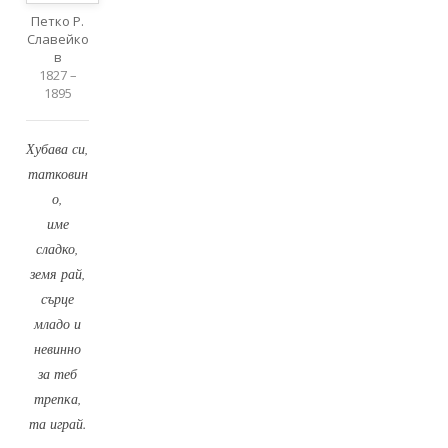
Петко Р.
Славейко
в
1827 –
1895
Хубава си,
татковин
о,
име
сладко,
земя рай,
сърце
младо и
невинно
за теб
трепка,
та играй.