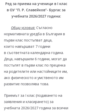
Ред за приема на ученици в I клас
в
ОУ “П. Р. Славейков“- Бургас
за
учебната 2026/2027 година:
Общи условия:
Съгласно
нормативната уредба в България в
първи клас постъпват деца,
които навършват 7 години
в съответната календарна година.
Деца, навършили 6 години, могат да
постъпят в първи клас по преценка
на родителите или настойниците им,
ако физическото и умственото им
развитие позволява това.
Приемът за I клас (подаването на
заявления и класирането) за
учебната 2026/2027 година за всички