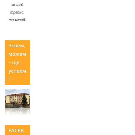
за теб
трепка,
та играй.
Знаем,
можем
– ще
успеем
!
FACEB