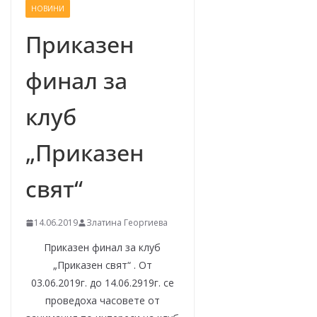
НОВИНИ
–
щ
Приказен
е
финал за
у
с
клуб
п
е
„Приказен
е
м
свят“
!
14.06.2019
Златина Георгиева
Приказен финал за клуб
„Приказен свят“ . От
03.06.2019г. до 14.06.2919г. се
проведоха часовете от