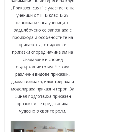
занимания по интереси на клуб
„Приказен свят“ с участието на
ученици от III В клас. В 28
планирани часа учениците
задълбочено се запознаха с
произхода и особеностите на
приказката, с видовете
приказки според начина им на
създаване и според
съдържанието им. Четоха
различни видове приказки,
драматизираха, илюстрираха и
моделираха приказни герои. За
финал подготвиха приказен
празник и се представиха
чудесно в своите роли.