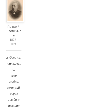
Петко Р.
Славейко
в
1827 –
1895
Хубава си,
татковин
о,
име
сладко,
земя рай,
сърце
младо и
невинно