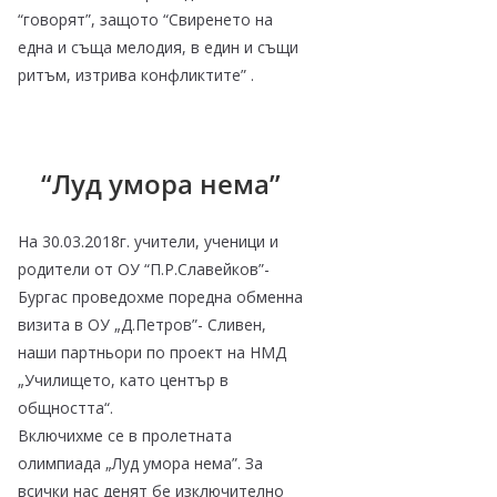
“говорят”, защото “Свиренето на
една и съща мелодия, в един и същи
ритъм, изтрива конфликтите” .
“Луд умора нема”
На 30.03.2018г. учители, ученици и
родители от ОУ “П.Р.Славейков”-
Бургас проведохме поредна обменна
визита в ОУ „Д.Петров”- Сливен,
наши партньори по проект на НМД
„Училището, като център в
общността“.
Включихме се в пролетната
олимпиада „Луд умора нема”. За
всички нас денят бе изключително