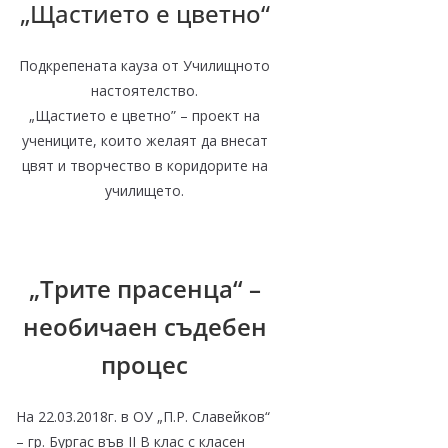
„Щастието е цветно“
Подкрепената кауза от Училищното
настоятелство.
„
Щастието е цветно” – проект на
учениците, които желаят да внесат
цвят и творчество в коридорите на
училището.
„Трите прасенца“ –
необичаен съдебен
процес
На 22.03.2018г. в ОУ „П.Р. Славейков“
– гр. Бургас във II В клас с класен