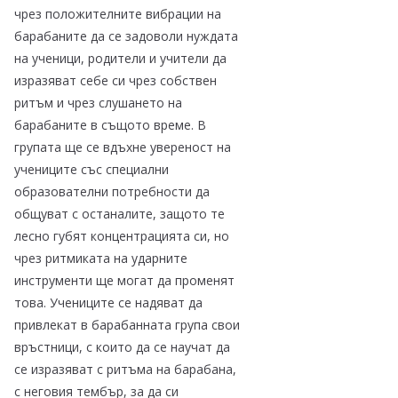
чрез положителните вибрации на
барабаните да се задоволи нуждата
на ученици, родители и учители да
изразяват себе си чрез собствен
ритъм и чрез слушането на
барабаните в същото време. В
групата ще се вдъхне увереност на
учениците със специални
образователни потребности да
общуват с останалите, защото те
лесно губят концентрацията си, но
чрез ритмиката на ударните
инструменти ще могат да променят
това. Учениците се надяват да
привлекат в барабанната група свои
връстници, с които да се научат да
се изразяват с ритъма на барабана,
с неговия тембър, за да си