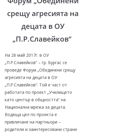
Форум „Обединени
срещу агресията на
децата в ОУ
„П.Р.Славейков“
На 26 май 2017г. в ОУ
„П.Р.Славейков“ – гр. Бургас се
проведе Форум „Обединени срещу
агресията на децата в ОУ
„П.Р.Славейков“. Той е част от
работата по проект „Училището
като център в общността“ на
Национална мрежа за децата.
Водеща цел по проекта е
привличане на партньори –
родители и заинтересовани страни