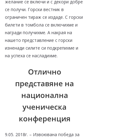
желание се включи и с декори добре
се получи. Горски вестник в
ограничен тираж се издаде. С горски
билети в томбола се включихме и
награди получихме. А накрая на
нашето представление с горски
изненади силите си подкрепихме и
на успеха се насладихме.
Отлично
представяне на
национална
ученическа
конференция
9.05. 2018г. – Извоювана победа за