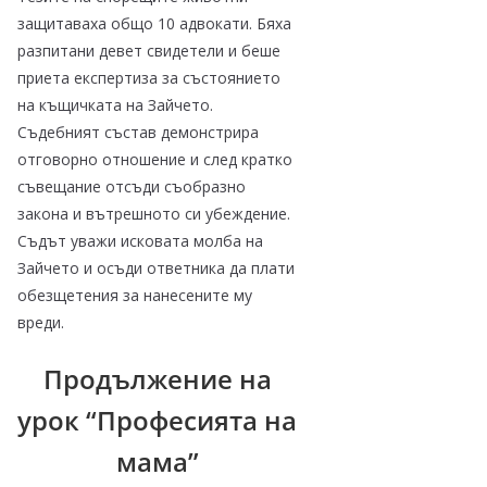
защитаваха общо 10 адвокати. Бяха
разпитани девет свидетели и беше
приета експертиза за състоянието
на къщичката на Зайчето.
Съдебният състав демонстрира
отговорно отношение и след кратко
съвещание отсъди съобразно
закона и вътрешното си убеждение.
Съдът уважи исковата молба на
Зайчето и осъди ответника да плати
обезщетения за нанесените му
вреди.
Продължение на
урок “Професията на
мама”