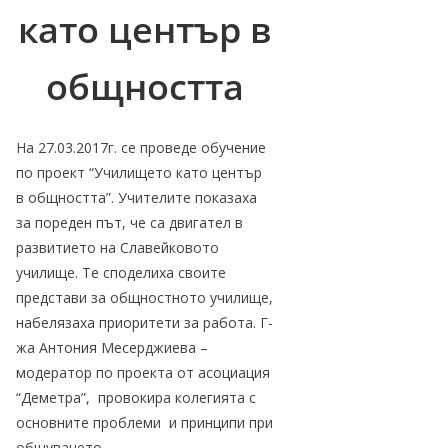
като център в
общността
На 27.03.2017г. се проведе обучение
по проект “Училището като център
в общността”. Учителите показаха
за пореден път, че са двигател в
развитието на Славейковото
училище. Те споделиха своите
представи за общностното училище,
набелязаха приоритети за работа. Г-
жа Антония Месерджиева –
модератор по проекта от асоциация
“Деметра”, провокира колегията с
основните проблеми и принципи при
общуването.