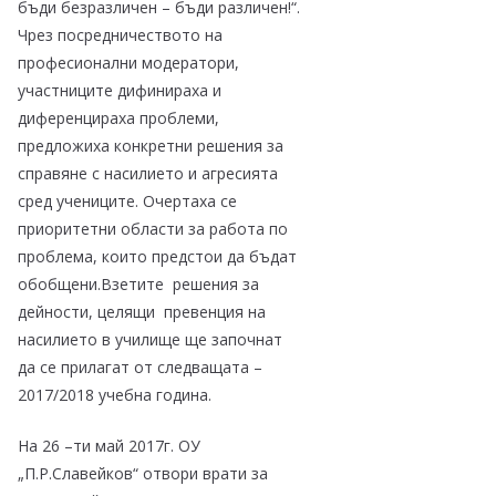
бъди безразличен – бъди различен!“.
Чрез посредничеството на
професионални модератори,
участниците дифинираха и
диференцираха проблеми,
предложиха конкретни решения за
справяне с насилието и агресията
сред учениците. Очертаха се
приоритетни области за работа по
проблема, които предстои да бъдат
обобщени.Взетите решения за
дейности, целящи превенция на
насилието в училище ще започнат
да се прилагат от следващата –
2017/2018 учебна година.
На 26 –ти май 2017г. ОУ
„П.Р.Славейков“ отвори врати за