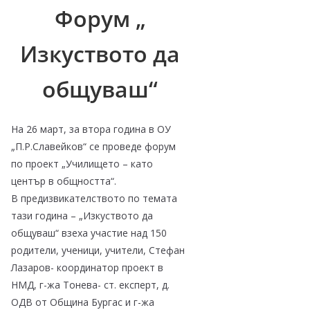
Форум „
Изкуството да
общуваш“
На 26 март, за втора година в ОУ
„П.Р.Славейков“ се проведе форум
по проект „Училището – като
център в общността“.
В предизвикателството по темата
тази година – „Изкуството да
общуваш“ взеха участие над 150
родители, ученици, учители, Стефан
Лазаров- координатор проект в
НМД, г-жа Тонева- ст. експерт, д.
ОДВ от Община Бургас и г-жа