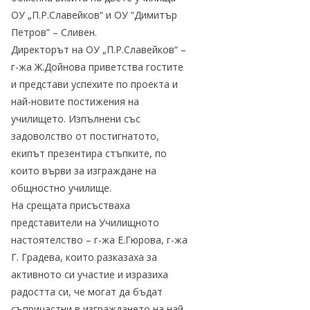
ОУ „П.Р.Славейков“ и ОУ “Димитър
Петров” – Сливен.
Директорът на ОУ „П.Р.Славейков“ –
г-жа Ж.Дойнова приветства гостите
и представи успехите по проекта и
най-новите постижения на
училището. Изпълнени със
задоволство от постигнатото,
екипът презентира стъпките, по
които върви за изграждане на
общностно училище.
На срещата присъстваха
представители на Училищното
настоятелство – г-жа Е.Гюрова, г-жа
Г. Градева, които разказаха за
активното си участие и изразиха
радостта си, че могат да бъдат
съпричастни в изграждането на най-