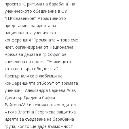
проекта “С ритъма на барабана” на
ученическото обединение в ОУ
“П.Р.Славейков”! Атрактивното
представяне на идеята на
националната ученическа
конференция “Промяната – това сме
ние”, организирана от Национална
мрежа за децата в гр.София бе
спечелена по проект “Училището –
като център в общността”.
Превърнали се в любимци на
конференцията отборът от тримата
ученици – Александра Сариева /VIа/,
Димитър Градев и София
Райкова/Vг/ и техният ръководител
– г-жа Златина Георгиева защитиха
идеята за създаване на барабанна
група, която ще даде възможност