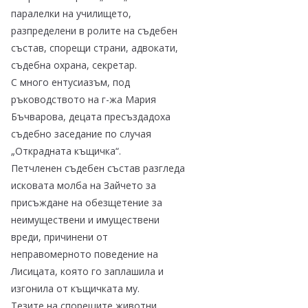
паралелки на училището,
разпределени в ролите на съдебeн
състав, спорещи страни, адвокати,
съдебна охрана, секретар.
С много ентусиазъм, под
ръководството на г-жа Мария
Бъчварова, децата пресъздадоха
съдебно заседание по случая
„Открадната къщичка“.
Петчленен съдебен състав разгледа
исковата молба на Зайчето за
присъждане на обезщетение за
неимуществени и имуществени
вреди, причинени от
неправомерното поведение на
Лисицата, която го заплашила и
изгонила от къщичката му.
Тезите на спорещите животни