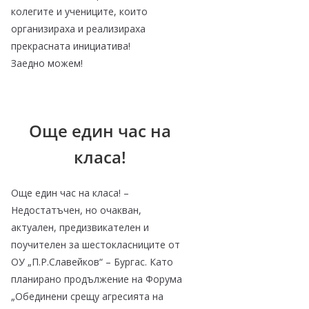
колегите и учениците, които
организираха и реализираха
прекрасната инициатива!
Заедно можем!
Още един час на
класа!
Още един час на класа! –
Недостатъчен, но очакван,
актуален, предизвикателен и
поучителен за шестокласниците от
ОУ „П.Р.Славейков“ – Бургас. Като
планирано продължение на Форума
„Обединени срещу агресията на