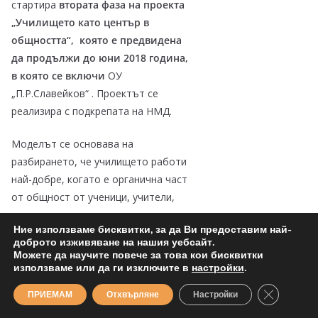
стартира
втората фаза на проекта
„Училището като център в
общността“,
която е предвидена
да продължи до юни 2018 година,
в която се включи
ОУ
„П.Р.Славейков“ . Проектът се
реализира с подкрепата на НМД.
Моделът се основава на
разбирането, че училището работи
най-добре, когато е органична част
от общност от ученици, учители,
родители, организации и институции,
Ние използваме бисквитки, за да Ви предоставим най-
които си помагат в постигането на
доброто изживяване на нашия уебсайт.
пълноценното развитие на децата
Можете да научите повече за това кои бисквитки
използваме или да ги изключите в
настройки
.
на общността.
Close GDP
ПРИЕМАМ
Отхвърляне
Настройки
Училищата са добра отправна точка