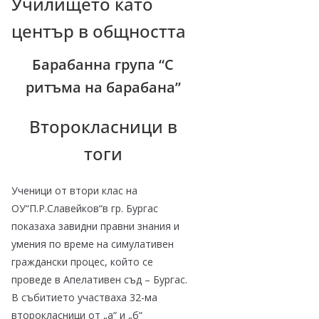
Училището като
–
център в общността
щ
е
Барабанна група “С
у
ритъма на барабана”
с
п
Второкласници в
е
тоги
е
м
Ученици от втори клас на
!
ОУ“П.Р.Славейков“в гр. Бургас
показаха завидни правни знания и
умения по време н
а симулативен
граждански процес, който се
проведе в Апелативен съд – Бургас.
В събитието участваха 32-ма
второкласници от „а“ и „б“