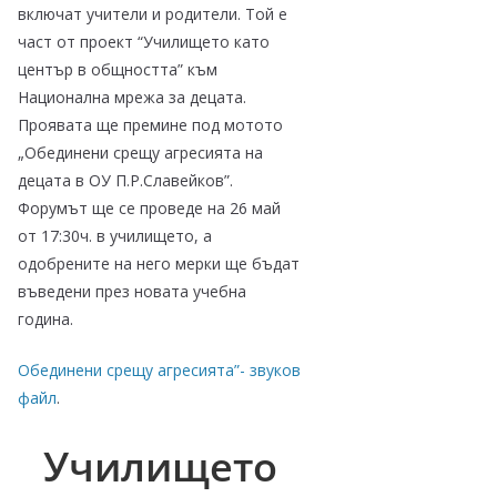
включат учители и родители. Той е
част от проект “Училището като
център в общността” към
Национална мрежа за децата.
Проявата ще премине под мотото
„Обединени срещу агресията на
децата в ОУ П.Р.Славейков”.
Форумът ще се проведе на 26 май
от 17:30ч. в училището, а
одобрените на него мерки ще бъдат
въведени през новата учебна
година.
Обединени срещу агресията”- звуков
файл
.
Училището