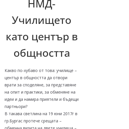
НМД-
Училището
като център в
общността
Какво по-хубаво от това: училище –
център в общността да отвори
врати за споделяне, за представяне
на опит и практики, за обменяне на
идеи и да намира приятели и бъдещи
партньори?
В такава светлина на 19 юни 2017г в
гр.Бургас протече срещата –
обменна визита на двете училища –