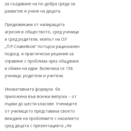
за създаване на по-добра среда за
развитие и учене на децата.
Предизвикани от напиращата
агресия в обществото, сред ученици
и сред родители, екипът на ОУ
„П.Р.Славейков“ потърси рационален
подход и практически решения за
справяне с проблема чрез общуване
и обмен на идеи. Включиха се 156
ученици, родители и учители.
Иновативната формула бе
приложена във всички випуски – от
първи до шести класове. Учениците
от училището представиха своето
виждане на проблемите с насилието
сред децата с презентацията „Не