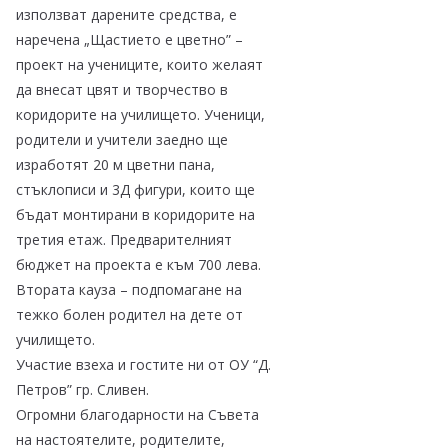
използват дарените средства, е
наречена „
Щастието е цветно” –
проект на учениците, които желаят
да внесат цвят и творчество в
коридорите на училището. Ученици,
родители и учители заедно ще
изработят 20 м цветни пана,
стъклописи и 3Д фигури, които ще
бъдат монтирани в коридорите на
третия етаж. Предварителният
бюджет на проекта е към 700 лева.
Втората кауза – подпомагане на
тежко болен родител на дете от
училището.
Участие взеха и гостите ни от
ОУ “Д.
Петров” гр. Сливен
.
Огромни благодарности на Съвета
на настоятелите, родителите,