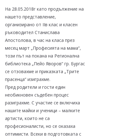
На 28.05.2018г като продължение на
нашето представление,
организирано от IIв клас и класен
ръководител Станислава
Апостолова, в час на класа през
месец март „Професията на мама“,
този път на покана на Регионална
библиотека „Пейо Яворов“ гр. Бургас
се отзовахме и приказката „Трите
прасенца“ изиграхме.
Пред родители и гости един
необикновен съдебен процес
разиграхме. С участие се включиха
нашите майки и ученици – малките
артисти, които не са
професионалисти, но се оказаха
оптимисти. Всеки в подготовката с