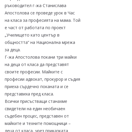
ръководител г-жа Станислава
Апостолова се проведе урок в Час
на класа за професията на мама. Той
е част от работата по проект
„Училището като център в
общността“ на Национална мрежа
за деца.
Г-жа Апостолова покани три майки
на деца от класа да представят
своите професии. Майките с
професии адвокат, прокурор и съдия
приеха сърдечно поканата и се
представиха пред класа.
Всички присъстващи станахме
свидетели на един необичаен
съдебен процес, представен от
майките и техните помощници –
деца от класа, чрез приказката