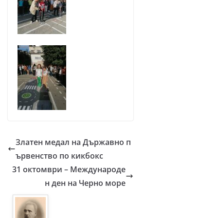
Златен медал на Държавно п
ървенство по кикбокс
31 октомври – Международе
н ден на Черно море