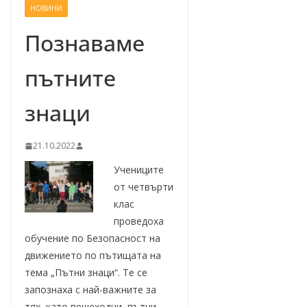
НОВИНИ
–
щ
Познаваме
е
пътните
у
с
знаци
п
е
21.10.2022
е
м
Учениците
!
от четвърти
клас
проведоха
обучение по Безопасност на
движението по пътищата на
тема „Пътни знаци“. Те се
запознаха с най-важните за
тях, като пешеходци, пътни