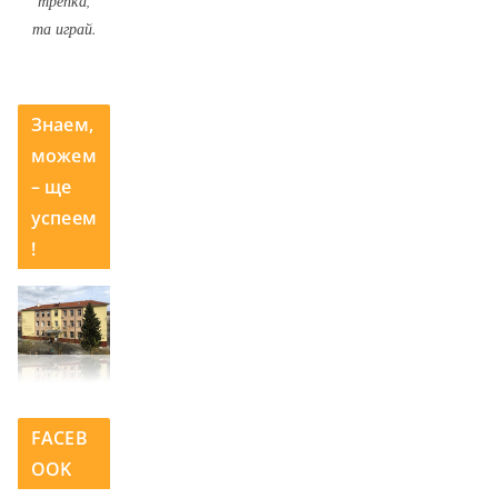
трепка,
та играй.
Знаем,
можем
– ще
успеем
!
FACEB
OOK