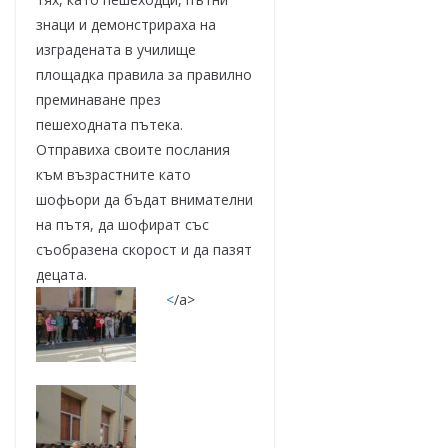
знаци и демонстрираха на
изградената в училище
площадка правила за правилно
преминаване през
пешеходната пътека.
Отправиха своите послания
към възрастните като
шофьори да бъдат внимателни
на пътя, да шофират със
съобразена скорост и да пазят
децата.
<
/a>