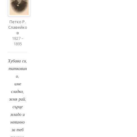
Петко Р.
Славейко
в
1827 –
1895
Хубава си,
татковин
о,
име
сладко,
земя рай,
сърце
младо и
невинно
за теб