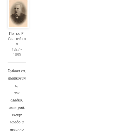
Петко Р.
Славейко
в
1827 –
1895
Хубава си,
татковин
о,
име
сладко,
земя рай,
сърце
младо и
невинно