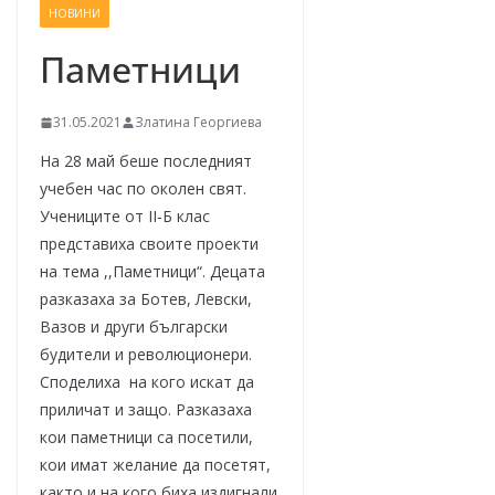
НОВИНИ
–
щ
Паметници
е
у
31.05.2021
Златина Георгиева
с
На 28 май беше последният
п
учебен час по околен свят.
е
Учениците от II-Б клас
е
представиха своите проекти
м
на тема ,,Паметници“. Децата
разказаха за Ботев, Левски,
!
Вазов и други български
будители и революционери.
Споделиха на кого искат да
приличат и защо. Разказаха
кои паметници са посетили,
кои имат желание да посетят,
както и на кого биха издигнали