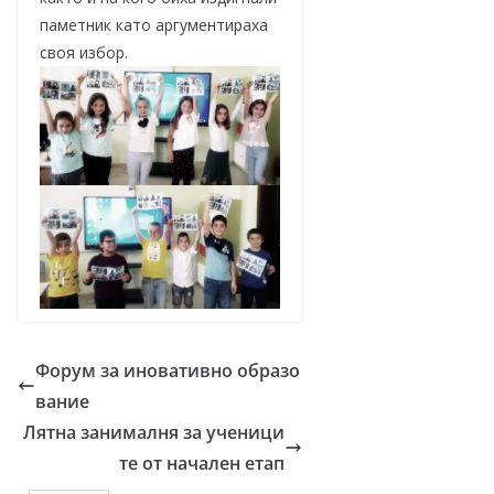
паметник като аргументираха
своя избор.
Форум за иновативно образо
вание
Лятна занималня за ученици
те от начален етап