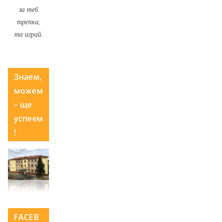
за теб
трепка,
та играй.
Знаем,
можем
– ще
успеем
!
FACEB