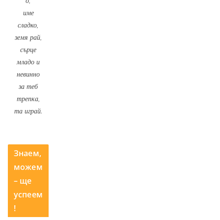
о,
име
сладко,
земя рай,
сърце
младо и
невинно
за теб
трепка,
та играй.
Знаем,
можем
– ще
успеем
!