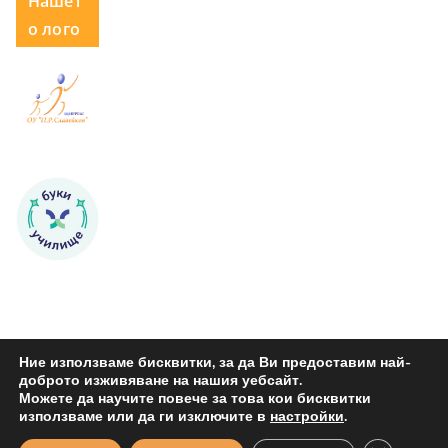
Нашет
о лого
Ние използваме бисквитки, за да Ви предоставим най-
доброто изживяване на нашия уебсайт.
Можете да научите повече за това кои бисквитки
Copyright © 2026
ОУ "Петко Р. Славейков" Бургас
. All rights
използваме или да ги изключите в
настройки
.
reserved.