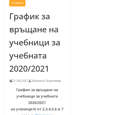
НОВИНИ
–
щ
График за
е
връщане на
у
с
учебници за
п
е
учебната
е
м
2020/2021
!
21.04.2021
Златина Георгиева
График за връщане на
учебници за учебната
2020/2021
на учениците от 2,3,4,5,6 и 7