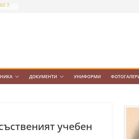
ВО 7.
тново
най-
Боровец
ов
ЕНИКА
ДОКУМЕНТИ
УНИФОРМИ
ФОТОГАЛЕР
съственият учебен