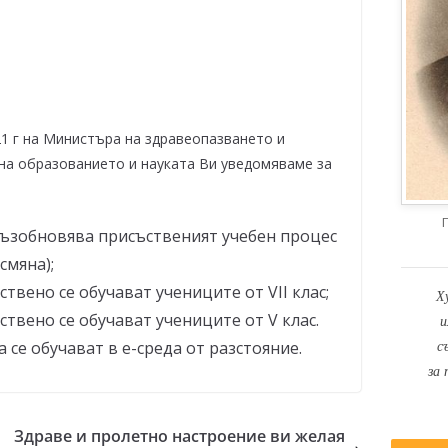
21 г на Министъра на здравеопазването и
на образованието и науката Ви уведомяваме за
 възобновява присъственият учебен процес
смяна);
ствено се обучават учениците от VII клас;
Х
ствено се обучават учениците от V клас.
и
с
 се обучават в е-среда от разстояние.
за 
Здраве и пролетно настроение ви желая