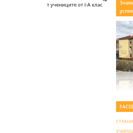
Знае
т учениците от I-A клас
успее
FACE
СТРАНИ
УЧИЛИ