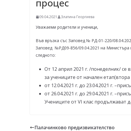
процес
–
щ
09.04.2021
Златина Георгиева
е
у
Уважаеми родители и ученици,
с
Във връзка със Заповед № РД-01-220/08.04.20
п
Заповед №
РД09-856/09.04.2021
на Министъра 
е
следното:
е
м
От 12 април 2021 г. /понеделник/ се
!
за учениците от начален етап(втора 
от
12
.0
4
.2021 г. до
23
.0
4
.2021 г.
–
присъ
от
26
.0
4
.2021 г. до 2
9
.0
4
.2021 г.
–
присъ
Учениците от VI клас продължават да
Палачинково предизвикателство