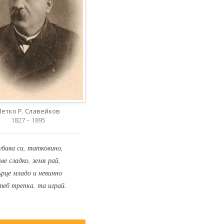
Петко Р. Славейков
1827 – 1895
убава си, татковино,
ме сладко, земя рай,
ърце младо и невинно
теб трепка, та играй.