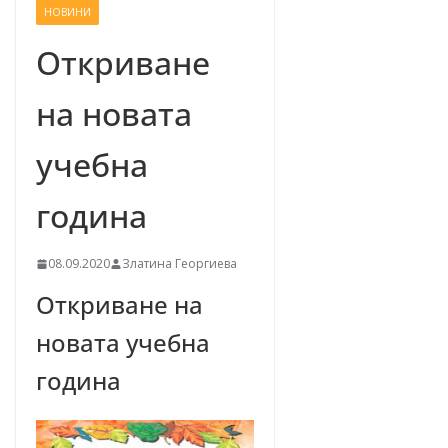
НОВИНИ
–
щ
Откриване
е
на новата
у
с
учебна
п
е
година
е
м
08.09.2020
Златина Георгиева
!
Откриване на
новата учебна
година