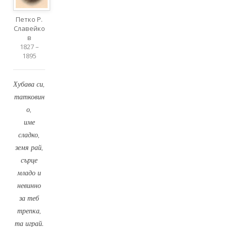
Петко Р.
Славейко
в
1827 –
1895
Хубава си,
татковин
о,
име
сладко,
земя рай,
сърце
младо и
невинно
за теб
трепка,
та играй.