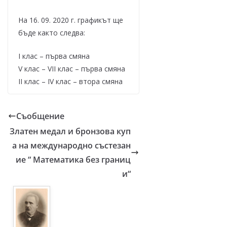
На 16. 09. 2020 г. графикът ще
бъде както следва:
I клас – първа смяна
V клас – VII клас – първа смяна
II клас – IV клас – втора смяна
Съобщение
Златен медал и бронзова куп
а на международно състезан
ие “ Математика без границ
и“