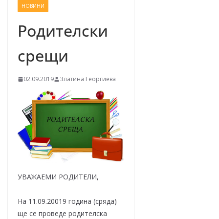
НОВИНИ
–
щ
Родителски
е
срещи
у
с
п
02.09.2019
Златина Георгиева
е
е
м
!
УВАЖАЕМИ РОДИТЕЛИ,
На 11.09.20019 година (сряда)
ще се проведе родителска