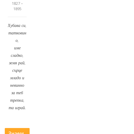
1827 –
1895
Хубава си,
татковин
о,
име
сладко,
земя рай,
сърце
младо и
невинно
за теб
трепка,
та играй.
Знаем,