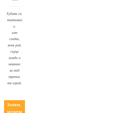
Хубава си,
татковин
о,
име
сладко,
земя рай,
сърце
младо и
невинно
за теб
трепка,
та играй.
Знаем,
можем