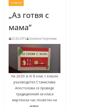
НОВИНИ
–
щ
„Аз готвя с
е
мама“
у
с
п
22.03.2019
Златина Георгиева
е
е
м
!
На 20.03. в III В клас с класен
ръководител Станислава
Апостолова се проведе
традиционния за класа
мартенски час посветен на
мама.