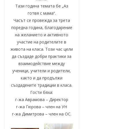
Тази година темата бе „Аз
готвя с мама“.
Часът се провежда за трета
поредна година, благодарение
на желанието и активното
участие на родителите в
живота на класа. Този час цели
да създаде добри практики за
взаимодействие между
ученици, учители и родители,
както и да продължи
създадените традиции в класа.
Гости бяха:
г-жа Аврамова – Директор
г-жа Гюрова – член на УН
г-жа Димитрова – член на ОС.