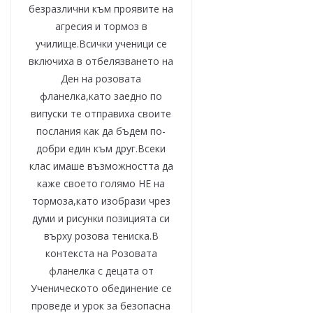
безразлични към проявите на
агресия и тормоз в
училище.Всички ученици се
включиха в отбелязването на
Ден на розовата
фланелка,като заедно по
випуски те отправиха своите
послания как да бъдем по-
добри един към друг.Всеки
клас имаше възможността да
каже своето голямо НЕ на
тормоза,като изобрази чрез
думи и рисунки позицията си
върху розова тениска.В
контекста на Розовата
фланелка с децата от
Ученическото обединение се
проведе и урок за безопасна