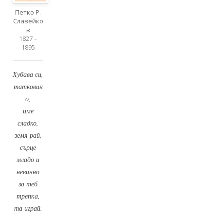
Петко Р.
Славейко
в
1827 –
1895
Хубава си,
татковин
о,
име
сладко,
земя рай,
сърце
младо и
невинно
за теб
трепка,
та играй.