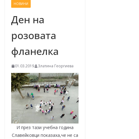
НОВИНИ
–
щ
Ден на
е
розовата
у
с
фланелка
п
е
01.03.2019
Златина Георгиева
е
м
!
И през тази учебна година
Славейковци показаха,че не са