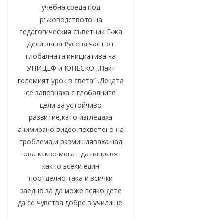
учебна среда под
ръководството на
педагогическия съветник Г-жа
Десислава Русева,част от
глобалната инициатива на
УНИЦЕФ и ЮНЕСКО „Най-
големият урок в света“ .Децата
се запознаха с глобалните
цели за устойчиво
развитие,като изгледаха
анимирано видео,посветено на
проблема,и размишляваха над
това какво могат да направят
както всеки един
поотделно,така и всички
заедно,за да може всяко дете
да се чувства добре в училище.