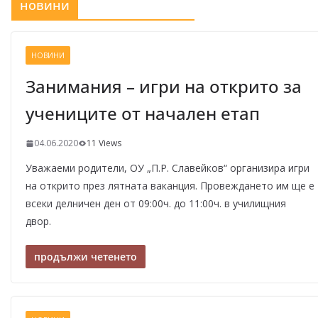
новини
–
щ
е
НОВИНИ
у
Занимания – игри на открито за
с
учениците от начален етап
п
е
04.06.2020
11 Views
е
Уважаеми родители, ОУ „П.Р. Славейков“ организира игри
м
на открито през лятната ваканция. Провеждането им ще е
!
всеки делничен ден от 09:00ч. до 11:00ч. в училищния
двор.
продължи четенето