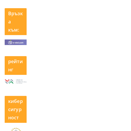
Връзк
а
към:
рейти
нг
кибер
сигур
ност