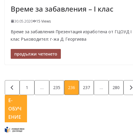
Време за забавления – I клас
30.05.2020
15 Views
Време за забавления Презентация изработена от ГЦОУД I
клас Ръководител: г-жа Д. Георгиева
продължи четенето
Разделяне
1
…
235
236
237
…
280
на
Е-
ОБУЧ
публикациите
ЕНИЕ
на