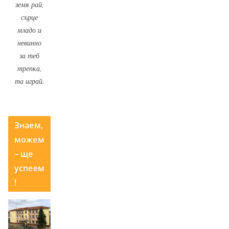
земя рай,
сърце
младо и
невинно
за теб
трепка,
та играй.
Знаем,
можем
– ще
успеем
!