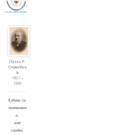
Петко Р.
Славейко
в
1827 –
1895
Хубава си,
татковин
о,
име
сладко,