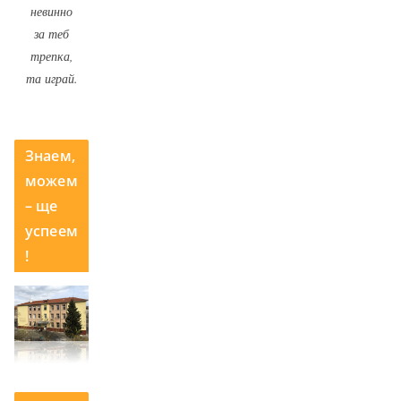
невинно
за теб
трепка,
та играй.
Знаем,
можем
– ще
успеем
!