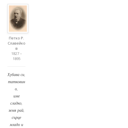
Петко Р.
Славейко
в
1827 –
1895
Хубава си,
татковин
о,
име
сладко,
земя рай,
сърце
младо и