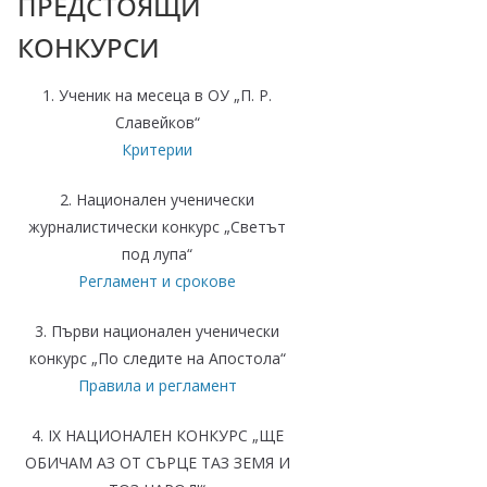
ПРЕДСТОЯЩИ
–
КОНКУРСИ
щ
е
1. Ученик на месеца в ОУ „П. Р.
у
Славейков“
с
Критерии
п
2. Национален ученически
е
журналистически конкурс „Светът
е
под лупа“
м
Регламент и срокове
!
3. Първи национален ученически
конкурс „По следите на Апостола“
Правила и регламент
4.
IX НАЦИОНАЛЕН КОНКУРС „ЩЕ
ОБИЧАМ АЗ ОТ СЪРЦЕ ТАЗ ЗЕМЯ И