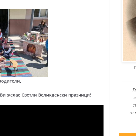
родители,
Х
“ Ви желае Светли Великденски празници!
и
с
за 