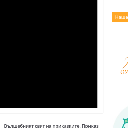
Наше
м
Вълшебният свят на приказките. Приказ