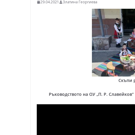
–
29.04.2021
Златина Георгиева
щ
е
у
с
п
е
е
м
!
Скъпи 
Ръководството на ОУ „П. Р. Славейков