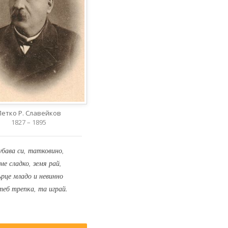
Петко Р. Славейков
1827 – 1895
убава си, татковино,
ме сладко, земя рай,
ърце младо и невинно
теб трепка, та играй.