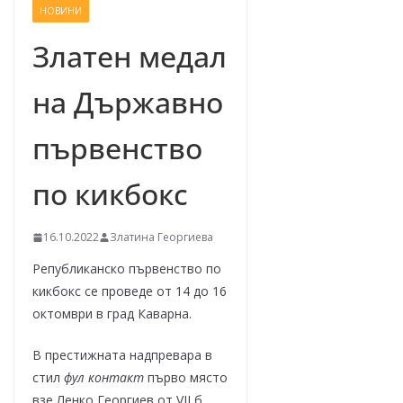
НОВИНИ
–
щ
Златен медал
е
на Държавно
у
с
първенство
п
е
по кикбокс
е
м
16.10.2022
Златина Георгиева
!
Републиканско първенство по
кикбокс се проведе от 14 до 16
октомври в град Каварна.
В престижната надпревара в
стил
фул контакт
първо място
взе Ленко Георгиев от VII б