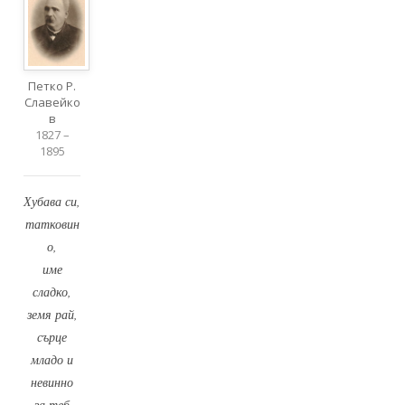
Петко Р.
Славейко
в
1827 –
1895
Хубава си,
татковин
о,
име
сладко,
земя рай,
сърце
младо и
невинно
за теб