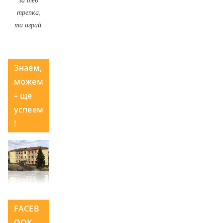
трепка,
та играй.
Знаем,
можем
– ще
успеем
!
FACEB
OOK