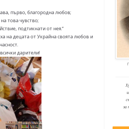
ава, първо, благородна любов;
на това чувство;
йствие, подтикнати от нея.“
ха на децата от Украйна своята любов и
часност.
всички дарители!
Х
и
с
за 