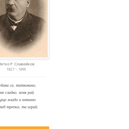
Петко Р. Славейков
1827 – 1895
убава си, татковино,
ме сладко, земя рай,
ърце младо и невинно
теб трепка, та играй.