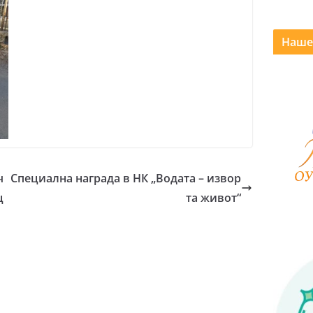
Наше
ч
Специална награда в НК „Водата – извор
ц
та живот“