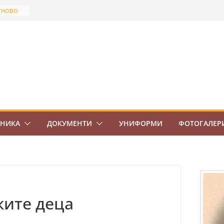
тново
най-
Боровец
ов
ВО 7.
ЕНИКА
ДОКУМЕНТИ
УНИФОРМИ
ФОТОГАЛЕР
ките деца