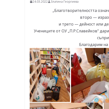
–
24.03.2022
Златина Георгиева
щ
„Благотворителността означ
е
второ — израз 
у
и трето — дейност или де
с
Учениците от ОУ „П.Р.Славейков“ дари
п
съпри
е
Благодарим на 
е
м
!