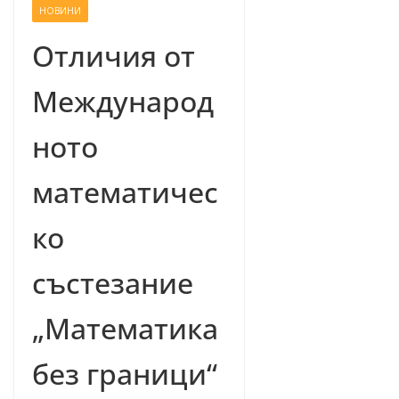
НОВИНИ
–
щ
Отличия от
е
Международ
у
с
ното
п
е
математичес
е
м
ко
!
състезание
„Математика
без граници“