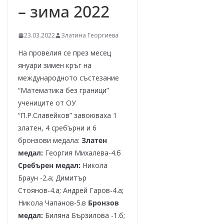
– зима 2022
23.03.2022
Златина Георгиева
На провелия се през месец
януари зимен кръг на
международното състезание
“Математика без граници”
учениците от ОУ
“П.Р.Славейков” завоюваха 1
златен, 4 сребърни и 6
бронзови медала:
Златен
медал:
Георгия Михалева-4.б
Сребърен медал:
Никола
Браун -2.а; Димитър
Стоянов-4.а; Андрей Гаров-4.а;
Никола Чапанов-5.в
Бронзов
медал:
Биляна Бързилова -1.б;