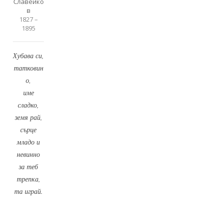
Славейко
в
1827 –
1895
Хубава си,
татковин
о,
име
сладко,
земя рай,
сърце
младо и
невинно
за теб
трепка,
та играй.