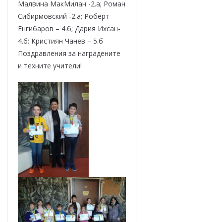
Малвина МакМилан -2.а; Роман
Сибирмовский -2.а; Роберт
Енгибаров – 4.б; Дария Ихсан-
4.б; Кристиян Чанев – 5.б
Поздравления за наградените
и техните учители!