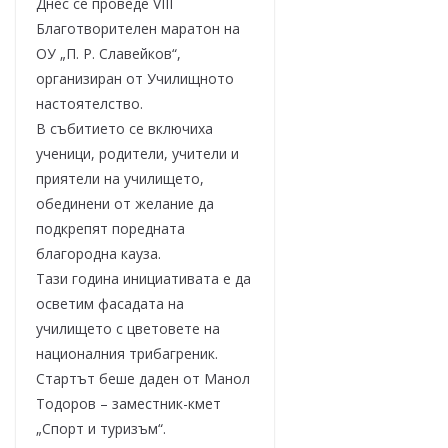
Днес се проведе VIII
Благотворителен маратон на
ОУ „П. Р. Славейков“,
организиран от Училищното
настоятелство.
В събитието се включиха
ученици, родители, учители и
приятели на училището,
обединени от желание да
подкрепят поредната
благородна кауза.
Тази година инициативата е да
осветим фасадата на
училището с цветовете на
националния трибагреник.
Стартът беше даден от Манол
Тодоров – заместник-кмет
„Спорт и туризъм“.