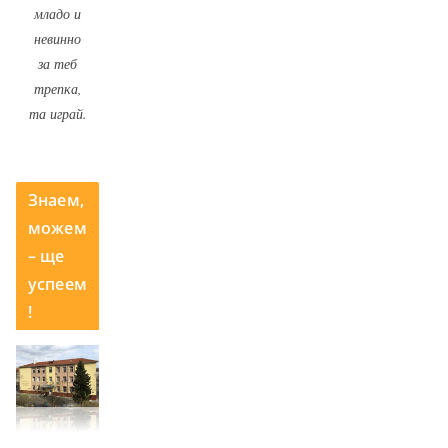
младо и
невинно
за теб
трепка,
та играй.
Знаем,
можем
– ще
успеем
!