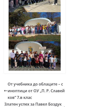
От учебника до облаците – с
иноптици от ОУ „П. Р. Славей
ков“ 7.в клас
Златен успех за Павел Боздук