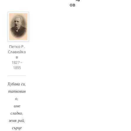
ов
Петко Р.
Славейко
в
1827 –
1895
Хубава си,
татковин
о,
име
сладко,
земя рай,
сърце