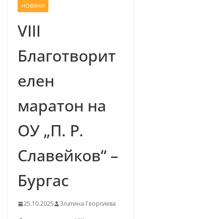
НОВИНИ
–
щ
VIII
е
Благотворит
у
с
елен
п
е
маратон на
е
м
ОУ „П. Р.
!
Славейков“ –
Бургас
25.10.2025
Златина Георгиева