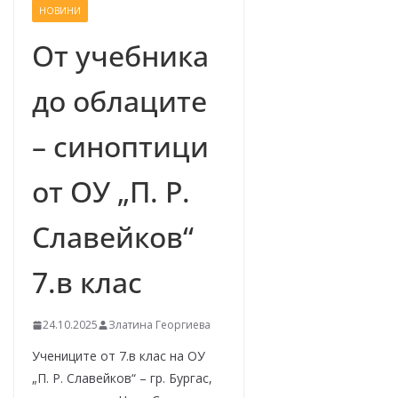
НОВИНИ
–
щ
От учебника
е
до облаците
у
с
– синоптици
п
е
от ОУ „П. Р.
е
м
Славейков“
!
7.в клас
24.10.2025
Златина Георгиева
Учениците от 7.в клас на ОУ
„П. Р. Славейков“ – гр. Бургас,