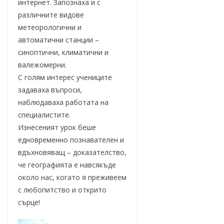
интернет. Запознаха и с
различните видове
метеорологични и
автоматични станции –
синоптични, климатични и
валежомерни.
С голям интерес учениците
задаваха въпроси,
наблюдаваха работата на
специалистите.
Изнесеният урок беше
едновременно познавателен и
вдъхновяващ – доказателство,
че географията е навсякъде
около нас, когато я преживеем
с любопитство и открито
сърце!