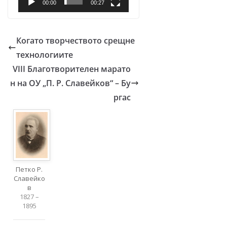
00:00
00:27
Когато творчеството срещне
технологиите
VIII Благотворителен марато
н на ОУ „П. Р. Славейков“ – Бу
ргас
Петко Р.
Славейко
в
1827 –
1895