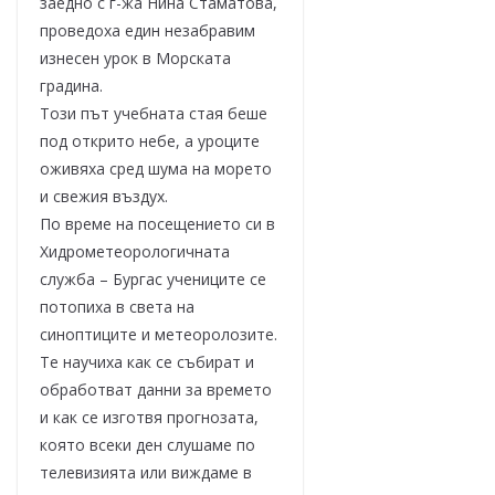
заедно с г-жа Нина Стаматова,
проведоха един незабравим
изнесен урок в Морската
градина.
Този път учебната стая беше
под открито небе, а уроците
оживяха сред шума на морето
и свежия въздух.
По време на посещението си в
Хидрометеорологичната
служба – Бургас учениците се
потопиха в света на
синоптиците и метеоролозите.
Те научиха как се събират и
обработват данни за времето
и как се изготвя прогнозата,
която всеки ден слушаме по
телевизията или виждаме в