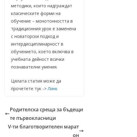
методики, които надграждат
класическите форми на
обучение – монотонността в
традиционния урок е заменена
с новаторски подход и
интердисциплинарност в
обучението, което включва в
учебната дейност всички
познавателни умения.
Цялата статия може да
прочетете тук ->
Линк
Родителска среща за бъдещи
те първокласници
V-ти благотворителен марат
он