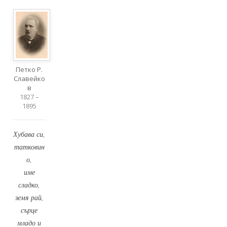
Петко Р.
Славейко
в
1827 –
1895
Хубава си,
татковин
о,
име
сладко,
земя рай,
сърце
младо и