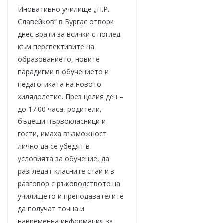
Иновативно училище „П.Р.
Славейков“ в Бургас отвори
днес врати за всички с поглед
към перспективите на
образованието, новите
парадигми в обучението и
педагогиката на новото
хилядолетие. През целия ден –
до 17.00 часа, родители,
бъдещи първокласници и
гости, имаха възможност
лично да се убедят в
условията за обучение, да
разгледат класните стаи и в
разговор с ръководството на
училището и преподавателите
да получат точна и
навременна информация за