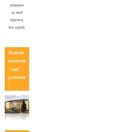
невинно
за теб
трепка,
та играй.
Знаем,
можем
– ще
успеем
!