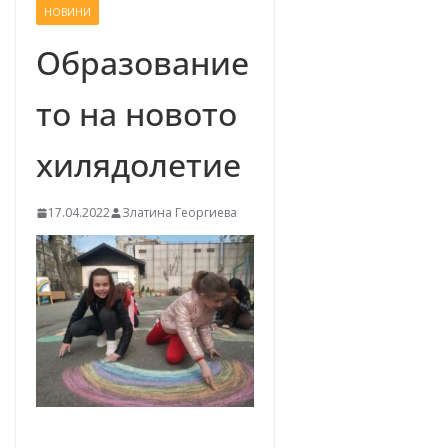
НОВИНИ
–
щ
Образование
е
то на новото
у
с
хилядолетие
п
е
17.04.2022
Златина Георгиева
е
м
!