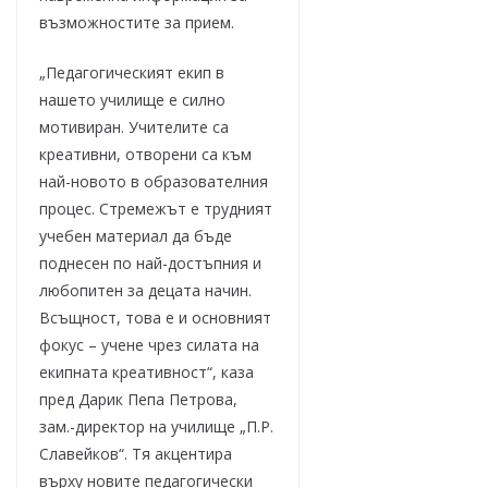
възможностите за прием.
„Педагогическият екип в
нашето училище е силно
мотивиран. Учителите са
креативни, отворени са към
най-новото в образователния
процес. Стремежът е трудният
учебен материал да бъде
поднесен по най-достъпния и
любопитен за децата начин.
Всъщност, това е и основният
фокус – учене чрез силата на
екипната креативност“, каза
пред Дарик Пепа Петрова,
зам.-директор на училище „П.Р.
Славейков“. Тя акцентира
върху новите педагогически