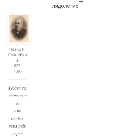
лядолетие
Петко Р.
Славейко
в
1827 –
1895
Хубава си,
татковин
о,
име
сладко,
земя рай,
сърце