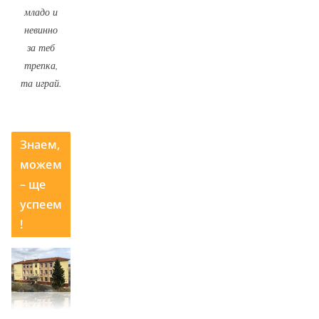
младо и
невинно
за теб
трепка,
та играй.
Знаем,
можем
– ще
успеем
!