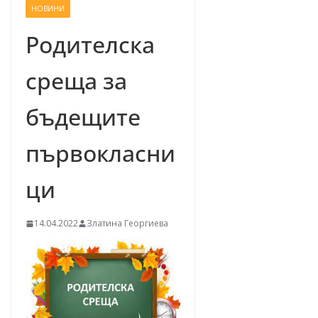
НОВИНИ
–
щ
Родителска
е
среща за
у
с
бъдещите
п
е
първокласни
е
м
ци
!
14.04.2022
Златина Георгиева