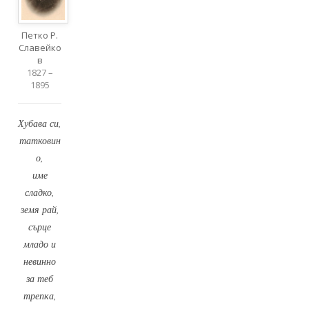
Петко Р.
Славейко
в
1827 –
1895
Хубава си,
татковин
о,
име
сладко,
земя рай,
сърце
младо и
невинно
за теб
трепка,