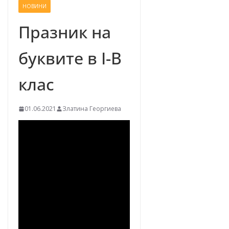
НОВИНИ
–
щ
Празник на
е
буквите в I-В
у
с
клас
п
е
01.06.2021
Златина Георгиева
е
м
!