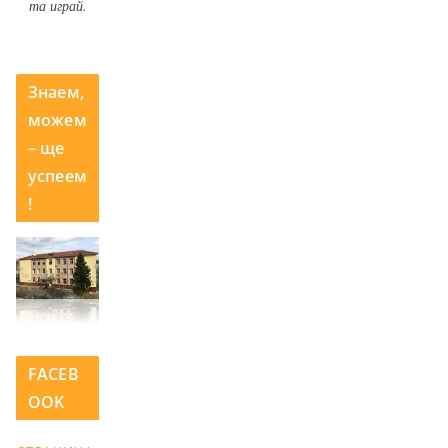
та играй.
Знаем,
можем
– ще
успеем
!
FACEB
OOK