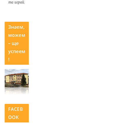
та играй.
Знаем,
можем
– ще
успеем
!
FACEB
OOK