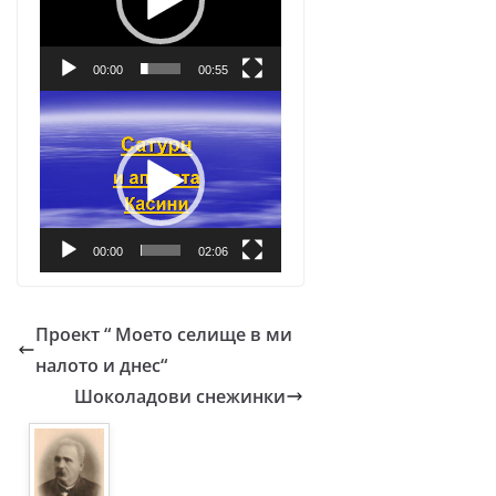
00:00
00:55
Видео
00:00
02:06
Проект “ Моето селище в ми
налото и днес“
Шоколадови снежинки