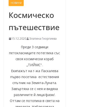
НОВИНИ
–
щ
Космическо
е
пътешествие
у
с
п
15.12.2020
Златина Георгиева
е
Преди 3 седмици
е
петокласниците потеглиха със
м
своя космически кораб
!
„ТИЙМС“.
Екипажът на г-жа Паскалева
първо посетиха естествения
спътник на Земята-Луната.
Завъртяха се с нея и видяха
различните й лица/фази/.
Оттам се потопиха в света на
звездите. Наблюдаваха