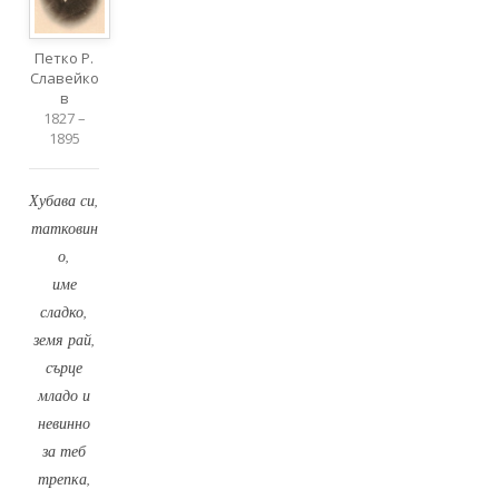
Петко Р.
Славейко
в
1827 –
1895
Хубава си,
татковин
о,
име
сладко,
земя рай,
сърце
младо и
невинно
за теб
трепка,