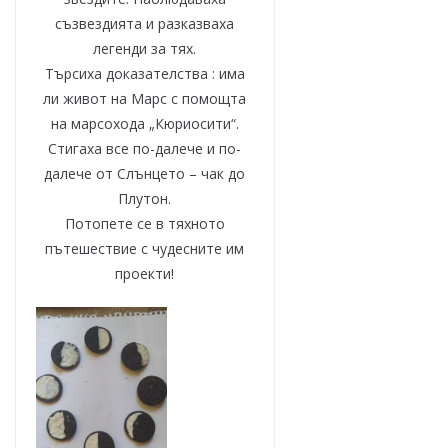
съзвездията и разказваха
легенди за тях.
Търсиха доказателства : има
ли живот на Марс с помощта
на марсохода „Кюриосити“.
Стигаха все по-далече и по-
далече от Слънцето – чак до
Плутон.
Потопете се в тяхното
пътешествие с чудесните им
проекти!