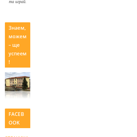
та играй.
Знаем,
можем
– ще
успеем
!
FACEB
OOK