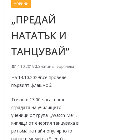
НОВИНИ
–
щ
„ПРЕДАЙ
е
НАТАТЪК И
у
с
ТАНЦУВАЙ”
п
е
14.10.2019
Златина Георгиева
е
м
На 14.10.2029г.се проведе
!
първият флашмоб.
Точно в 13.00 часа пред
сградата на училището
ученици от група „Watch Me” ,
кипящи от енергия танцуваха в
ритъма на най-популярното
парче в момента Silentó –