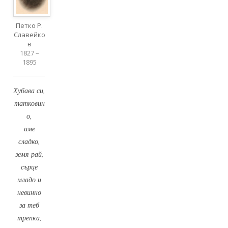
Петко Р.
Славейко
в
1827 –
1895
Хубава си,
татковин
о,
име
сладко,
земя рай,
сърце
младо и
невинно
за теб
трепка,