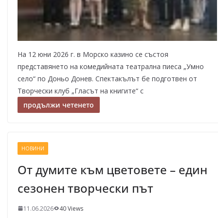
На 12 юни 2026 г. в Морско казино се състоя
представянето на комедийната театрална пиеса „Умно
село“ по Доньо Донев. Спектакълът бе подготвен от
Творчески клуб „Гласът на книгите“ с
продължи четенето
НОВИНИ
От думите към цветовете – един
сезонен творчески път
11.06.2026
40 Views