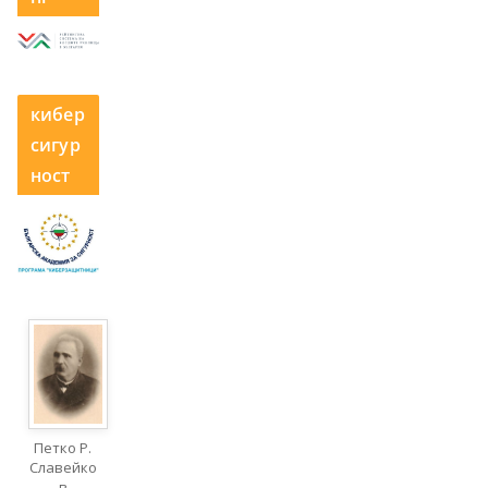
кибер
сигур
ност
Петко Р.
Славейко
в