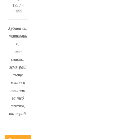
1827 –
1895
Хубава си,
татковин
о,
име
сладко,
земя рай,
сърце
младо и
невинно
за теб
трепка,
та играй.