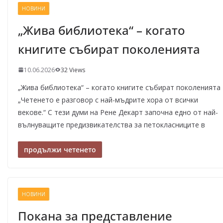
НОВИНИ
„Жива библиотека“ – когато
книгите събират поколенията
10.06.2026
32 Views
„Жива библиотека“ – когато книгите събират поколенията
„Четенето е разговор с най-мъдрите хора от всички
векове.“ С тези думи на Рене Декарт започна едно от най-
вълнуващите предизвикателства за петокласниците в
продължи четенето
НОВИНИ
Покана за представление