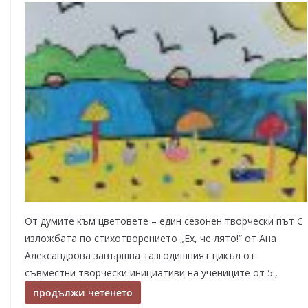
От думите към цветовете – един сезонен творчески път С
изложбата по стихотворението „Ех, че лято!“ от Ана
Александрова завършва тазгодишният цикъл от
съвместни творчески инициативи на учениците от 5.,
продължи четенето