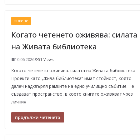
НОВИНИ
Когато четенето оживява: силата
на Живата библиотека
10.06.2026
51 Views
Когато четенето оживява: силата на Живата библиотека
Проекти като „Жива библиотека“ имат стойност, която
далеч надхвърля рамките на едно училищно събитие. Те
създават пространство, в което книгите оживяват чрез
личния
продължи четенето