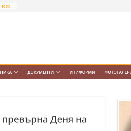
тново
най-
Боровец
ов
ВО 7.
ЕНИКА
ДОКУМЕНТИ
УНИФОРМИ
ФОТОГАЛЕР
“ превърна Деня на