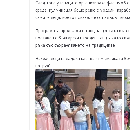
След това учениците организираха флашмоб с 
среда. Кулминация беше ревю с модели, израб
самите деца, което показа, че отпадъкът може
Програмата продължи с танц на цветята и изп
поставен с български народен танц – като сим
ръка със съхраняването на традициите.
Накрая децата дадоха клетва към „майката Зем
патрул“.