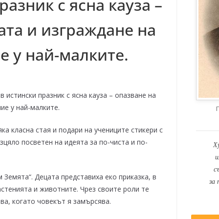
разник с ясна кауза –
ата и изграждане на
е у най-малките.
в истински празник с ясна кауза – опазване на
ие у най-малките.
ка класна стая и подари на учениците стикери с
зцяло посветен на идеята за по-чиста и по-
Х
и
с
 Земята“. Децата представиха еко приказка, в
за 
астенията и животните. Чрез своите роли те
тва, когато човекът я замърсява.