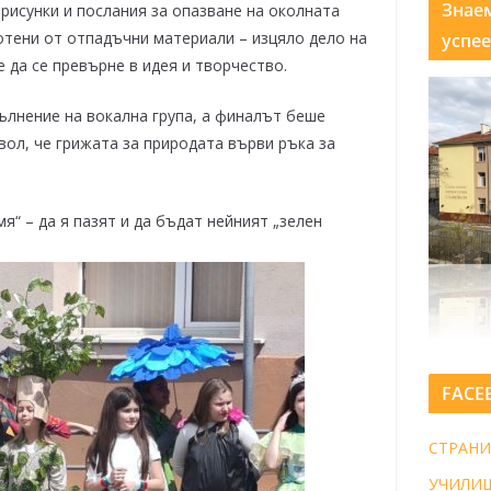
Знае
рисунки и послания за опазване на околната
отени от отпадъчни материали – изцяло дело на
успее
 да се превърне в идея и творчество.
ълнение на вокална група, а финалът беше
вол, че грижата за природата върви ръка за
я“ – да я пазят и да бъдат нейният „зелен
FACE
СТРАНИ
УЧИЛИ