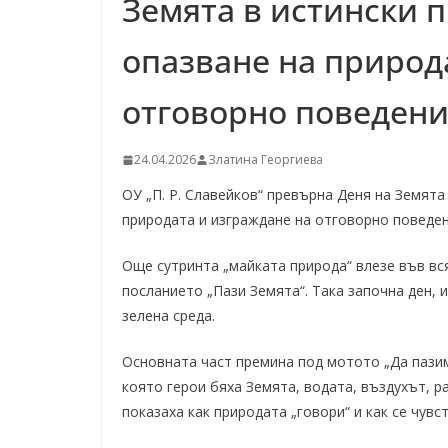
Земята в истински п
–
щ
опазване на природ
е
у
отговорно поведени
с
п
24.04.2026
Златина Георгиева
е
ОУ „П. Р. Славейков“ превърна Деня на Земята 
е
природата и изграждане на отговорно поведен
м
!
Още сутринта „майката природа“ влезе във вся
посланието „Пази Земята“. Така започна ден, и
зелена среда.
Основната част премина под мотото „Да пазим
която герои бяха Земята, водата, въздухът, р
показаха как природата „говори“ и как се чувс