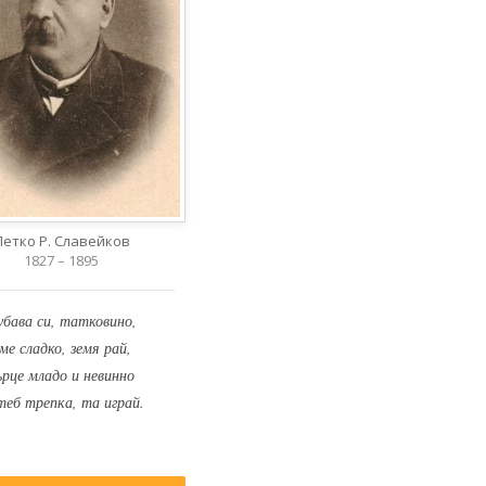
Петко Р. Славейков
1827 – 1895
убава си, татковино,
ме сладко, земя рай,
ърце младо и невинно
теб трепка, та играй.