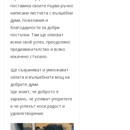
поставиха своите първи ръчно
написани листчета с вълшебни
думи, пожелания и
благодарности за добри
постъпки. Там ще описват
всеки свой успех, преодоляно
предизвикателство и всяко
изкачено стъпало.
Ще съхраняват и умножават
силата и вълшебната мощ на
добрите думи.
Ще знаят, че доброто е
заразно, че успяват упоритите
и че успехът носи радост и
удовлетворение.
Видео