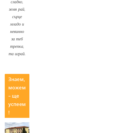
сладко,
земя рай,
сърце
младо и
невинно
за теб
трепка,
та играй.
Знаем,
можем
– ще
успеем
!