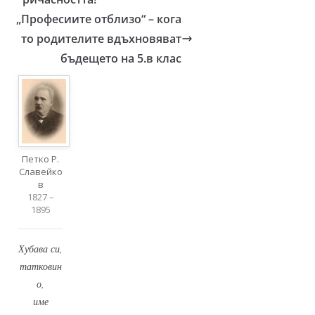
„Професиите отблизо“ – кога
то родителите вдъхновяват
бъдещето на 5.в клас
Петко Р.
Славейко
в
1827 –
1895
Хубава си,
татковин
о,
име