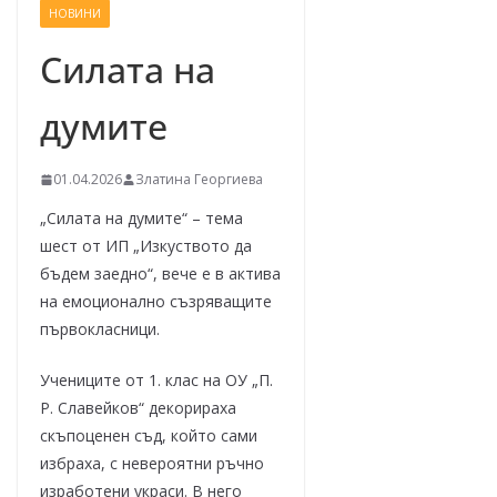
НОВИНИ
–
щ
Силата на
е
думите
у
с
п
01.04.2026
Златина Георгиева
е
„Силата на думите“ – тема
е
шест от ИП „Изкуството да
м
бъдем заедно“, вече е в актива
!
на емоционално съзряващите
първокласници.
Учениците от 1. клас на ОУ „П.
Р. Славейков“ декорираха
скъпоценен съд, който сами
избраха, с невероятни ръчно
изработени украси. В него