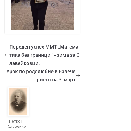
Пореден успех ММТ „Матема
тика без граници“ – зима за С
лавейковци.
Урок по родолюбие в навече
рието на 3. март
Петко Р.
Славейко