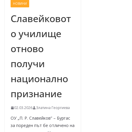
НОВИНИ
–
щ
Славейковот
е
о училище
у
с
отново
п
е
получи
е
м
национално
!
признание
02.03.2026
Златина Георгиева
ОУ „П. Р. Славейков“ – Бургас
за пореден път бе отличено на