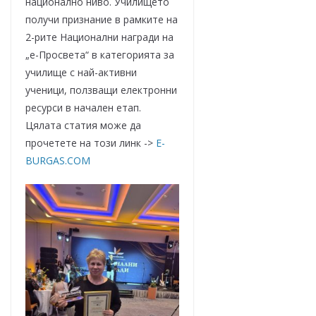
национално ниво. Училището
получи признание в рамките на
2-рите Национални награди на
„е-Просвета“ в категорията за
училище с най-активни
ученици, ползващи електронни
ресурси в начален етап.
Цялата статия може да
прочетете на този линк ->
E-
BURGAS.COM