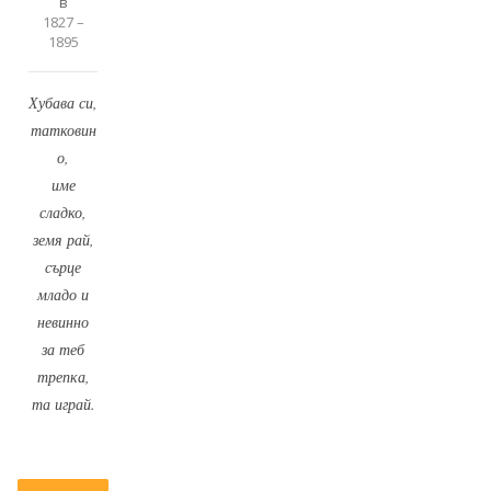
в
1827 –
1895
Хубава си,
татковин
о,
име
сладко,
земя рай,
сърце
младо и
невинно
за теб
трепка,
та играй.