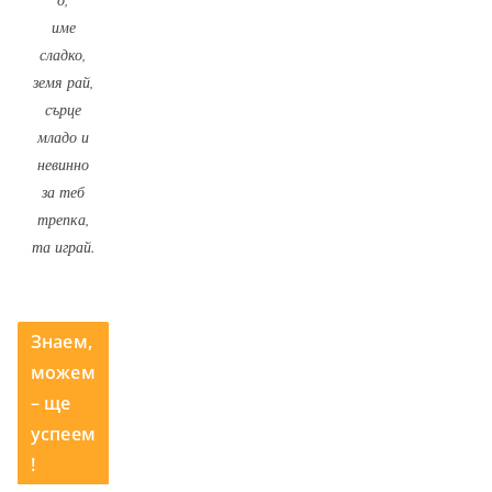
име
сладко,
земя рай,
сърце
младо и
невинно
за теб
трепка,
та играй.
Знаем,
можем
– ще
успеем
!