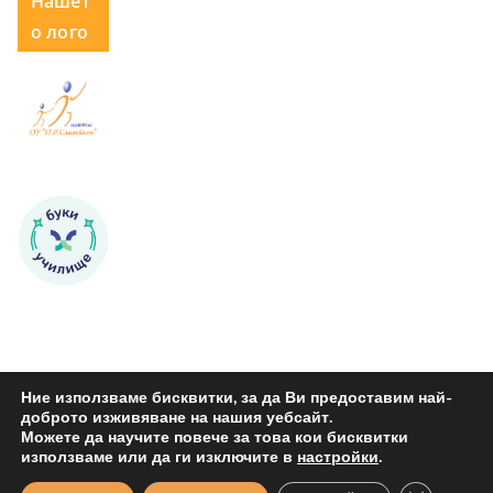
Нашет
о лого
Ние използваме бисквитки, за да Ви предоставим най-
доброто изживяване на нашия уебсайт.
Можете да научите повече за това кои бисквитки
Copyright © 2026
ОУ "Петко Р. Славейков" Бургас
. All rights
използваме или да ги изключите в
настройки
.
reserved.