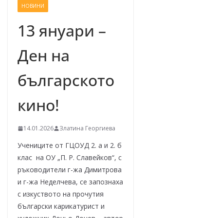
НОВИНИ
–
щ
13 януари –
е
Ден на
у
с
българското
п
е
кино!
е
м
14.01.2026
Златина Георгиева
!
Учениците от ГЦОУД 2. а и 2. б
клас на ОУ „П. Р. Славейков“, с
ръководители г-жа Димитрова
и г-жа Неделчева, се запознаха
с изкуството на прочутия
български карикатурист и