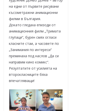
художник Доньо Донев – автор
на едни от първите рисувани
късометражни анимационни
филми в България.
Докато гледаха епизоди от
анимационния филм „Тримата
глупаци“, бурен смях огласи
класните стаи, а часовете по
„Занимания по интереси“
преминаха под наслов „Да си
направим кино комикс“.
Резултатите от усилията на
второкласниците бяха
впечатляващи!