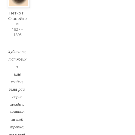
Петко Р.
Славейко
в
1827 –
1895
Хубава си,
татковин
о,
име
сладко,
земя рай,
сърце
младо и
невинно
за теб
трепка,
та играй.