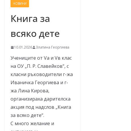
НОВИНИ
–
щ
Книга за
е
всяко дете
у
с
п
10.01.2026
Златина Георгиева
е
Учениците от Vа и Vв клас
е
на ОУ „П. Р. Славейков“, с
м
класни ръководители г-жа
!
Иваничка Георгиева и г-
жа Лина Кирова,
организираха дарителска
акция под надслов „Книга
за всяко дете“.
С много желание и