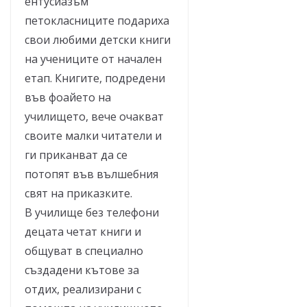
ентусиазъм
петокласниците подариха
свои любими детски книги
на учениците от начален
етап. Книгите, подредени
във фоайето на
училището, вече очакват
своите малки читатели и
ги приканват да се
потопят във вълшебния
свят на приказките.
В училище без телефони
децата четат книги и
общуват в специално
създадени кътове за
отдих, реализирани с