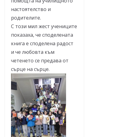
помощта на училищното
настоятелство и
родителите.
С този мил жест учениците
показаха, че споделената
книга е споделена радост
и че любовта към
четенето се предава от
сърце на сърце.