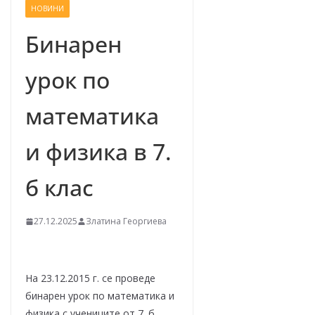
НОВИНИ
–
щ
Бинарен
е
урок по
у
с
математика
п
е
и физика в 7.
е
м
б клас
!
27.12.2025
Златина Георгиева
На 23.12.2015 г. се проведе
бинарен урок по математика и
физика с учениците от 7. б