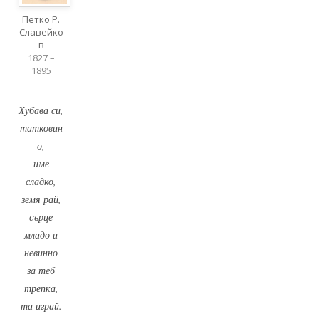
Петко Р.
Славейко
в
1827 –
1895
Хубава си,
татковин
о,
име
сладко,
земя рай,
сърце
младо и
невинно
за теб
трепка,
та играй.