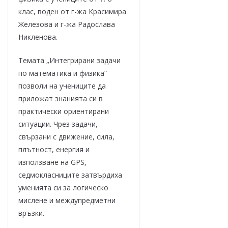
клас, воден от г-жа Красимира
Железова и г-жа Радослава
Никленова.
Темата „Интегрирани задачи
по математика и физика“
позволи на учениците да
приложат знанията си в
практически ориентирани
ситуации. Чрез задачи,
свързани с движение, сила,
плътност, енергия и
използване на GPS,
седмокласниците затвърдиха
уменията си за логическо
мислене и междупредметни
връзки.