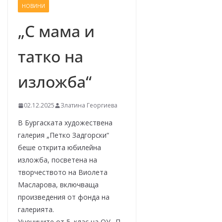
НОВИНИ
–
щ
„С мама и
е
татко на
у
с
изложба“
п
е
02.12.2025
Златина Георгиева
е
м
В Бургаската художествена
!
галерия „Петко Задгорски“
беше открита юбилейна
изложба, посветена на
творчеството на Виолета
Масларова, включваща
произведения от фонда на
галерията.
Учениците от 5. клас на ОУ „П.