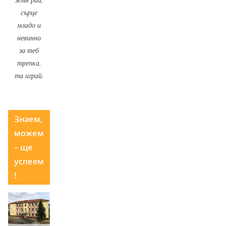
сърце
младо и
невинно
за теб
трепка,
та играй.
Знаем,
можем
– ще
успеем
!