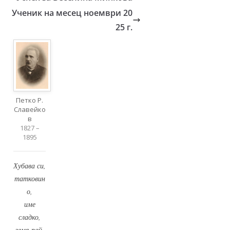
Ученик на месец ноември 20
25 г.
Петко Р.
Славейко
в
1827 –
1895
Хубава си,
татковин
о,
име
сладко,
земя рай,