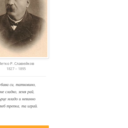
Петко Р. Славейков
1827 – 1895
убава си, татковино,
ме сладко, земя рай,
ърце младо и невинно
теб трепка, та играй.