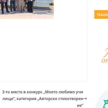
Наше
у
3-то място в конкурс „Моето любимо учи
лище“, категория „Авторско стихотворен
ие“