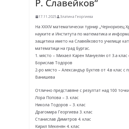
Р. Славейков“
–
щ
17.11.2025
Златина Георгиева
е
у
На XXXIV математически турнир „Черноризец Х
с
науките и Института по математика и информа
защитиха името на Славейковото училище кат
п
математици на град Бургас.
е
1. място – Михаел Карен Мануелян от 3.а клас
е
Борислав Тодоров
м
2-ро място – Александър Бухтев от 4.в клас с
!
Ванишева
Отлично представяне с резултат над 100 точки 
Лора Попова – 3. клас
Никола Тодоров – 3. клас
Драгомира Георгиева 3. клас
Станислав Димитров 4. клас
Кирил Мекенян 4. клас