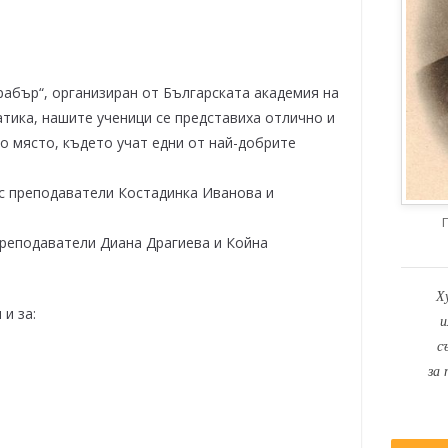
рабър“, организиран от Българската академия на
тика, нашите ученици се представиха отлично и
о място, където учат едни от най-добрите
 с преподаватели Костадинка Иванова и
 преподаватели Диана Драгиева и Койна
Х
и за:
и
с
за 