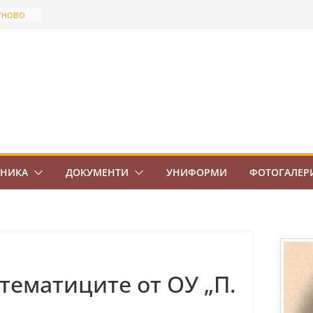
тново
най-
Боровец
ов
ВО 7.
ЕНИКА
ДОКУМЕНТИ
УНИФОРМИ
ФОТОГАЛЕР
тематиците от ОУ „П.