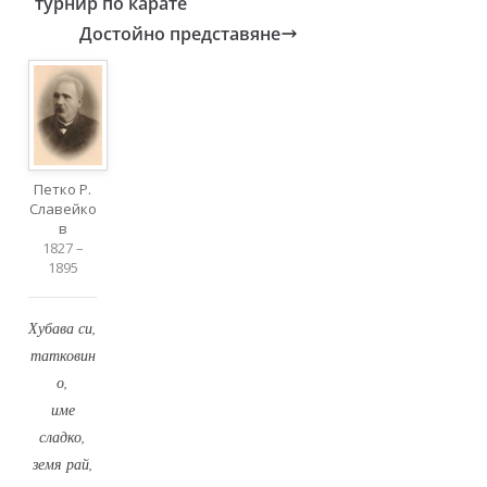
турнир по карате
Достойно представяне
Петко Р.
Славейко
в
1827 –
1895
Хубава си,
татковин
о,
име
сладко,
земя рай,