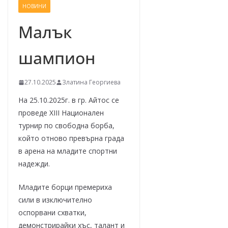
НОВИНИ
–
щ
Малък
е
шампион
у
с
п
27.10.2025
Златина Георгиева
е
На 25.10.2025г. в гр. Айтос се
е
проведе XIII Национален
м
турнир по свободна борба,
!
който отново превърна града
в арена на младите спортни
надежди.
Младите борци премериха
сили в изключително
оспорвани схватки,
демонстрирайки хъс, талант и