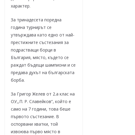
характер.
За тринадесета поредна
година турнирът се
утвърждава като едно от най-
престижните състезания за
подрастващи борци в
България, място, където се
раждат бъдещи шампиони и се
предава духът на българската
борба.
За Григор Желев от 2.а клас на
ОУ,,П. Р. Славейков“, който е
само на 7 години, това беше
първото състезание. В
оспорвани хватки, той
извоюва първо място в