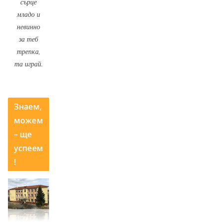
сърце
младо и
невинно
за теб
трепка,
та играй.
Знаем,
можем
– ще
успеем
!