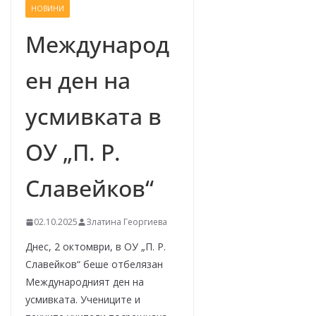
НОВИНИ
–
щ
Международ
е
ен ден на
у
с
усмивката в
п
е
ОУ „П. Р.
е
м
Славейков“
!
02.10.2025
Златина Георгиева
Днес, 2 октомври, в ОУ „П. Р.
Славейков“ беше отбелязан
Международният ден на
усмивката. Учениците и