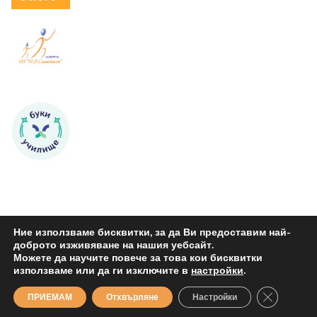
Ние използваме бисквитки, за да Ви предоставим най-
доброто изживяване на нашия уебсайт.
Можете да научите повече за това кои бисквитки
Copyright © 2026
ОУ "Петко Р. Славейков" Бургас
. All rights
използваме или да ги изключите в
настройки
.
reserved.
Close GDP
ПРИЕМАМ
Отхвърляне
Настройки