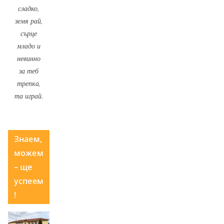
сладко,
земя рай,
сърце
младо и
невинно
за теб
трепка,
та играй.
Знаем,
можем
– ще
успеем
!