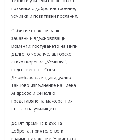
техните учители посрещнаха
празника с добро настроение,
усмивки и позитивни послания.
Събитието включваше
забавни и вдъхновяващи
моменти: гостуването на Пипи
Дългото чорапче, авторско
стихотворение „Усмивка“,
подготвено от Соня
Джамбазова, индивидуално
танцово изпълнение на Елена
Андреева и финално
представяне на мажоретния
състав на училището.
Денят премина в дух на
доброта, приятелство и
взаимно уважение. Усмивката