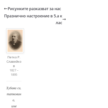
Рисунките разказват за нас
Празнично настроение в 5.а к
лас
Петко Р.
Славейко
в
1827 –
1895
Хубава си,
татковин
о,
име