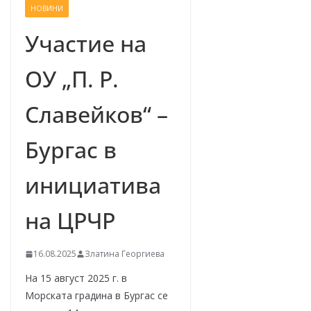
НОВИНИ
–
щ
Участие на
е
ОУ „П. Р.
у
с
Славейков“ –
п
е
Бургас в
е
м
инициатива
!
на ЦРЧР
16.08.2025
Златина Георгиева
На 15 август 2025 г. в
Морската градина в Бургас се