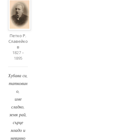
Петко Р.
Славейко
в
1827 –
1895
Хубава си,
татковин
о,
име
сладко,
земя рай,
сърце
младо и
невинно