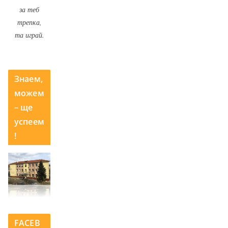
за теб
трепка,
та играй.
Знаем,
можем
– ще
успеем
!
FACEB