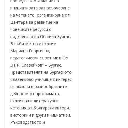
проведе 14-о издание на
инициативата за насърчаване
на четенето, организирана от
Центъра за развитие на
човешките ресурси с
подкрепата на Община Бургас.
В събитието се включи
Марияна Георгиева,
педагогически съветник в ОУ
„П. Р. Славейков“ – Бургас.
Представителят на бургаското
Славейково училище с интерес
се включи в разнообразните
дейности от програмата,
включващи литературни
четения от български автори,
викторини и други инициативи.
Ръководството и