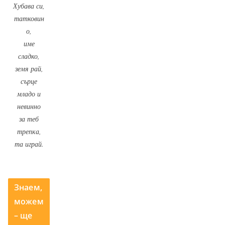
Хубава си,
татковин
о,
име
сладко,
земя рай,
сърце
младо и
невинно
за теб
трепка,
та играй.
Знаем,
можем
– ще