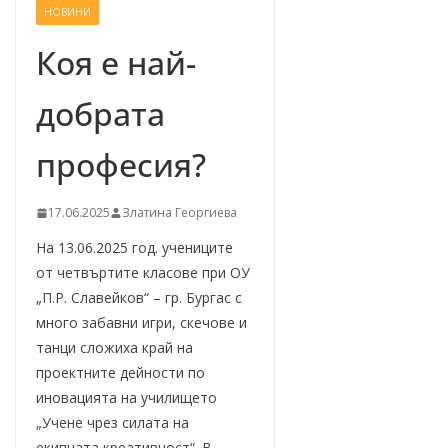
НОВИНИ
–
щ
Коя е най-
е
добрата
у
с
професия?
п
е
17.06.2025
Златина Георгиева
е
м
На 13.06.2025 год. учениците
!
от четвъртите класове при ОУ
„П.Р. Славейков“ – гр. Бургас с
много забавни игри, скечове и
танци сложиха край на
проектните дейности по
иновацията на училището
„Учене чрез силата на
екипната креативност“. В