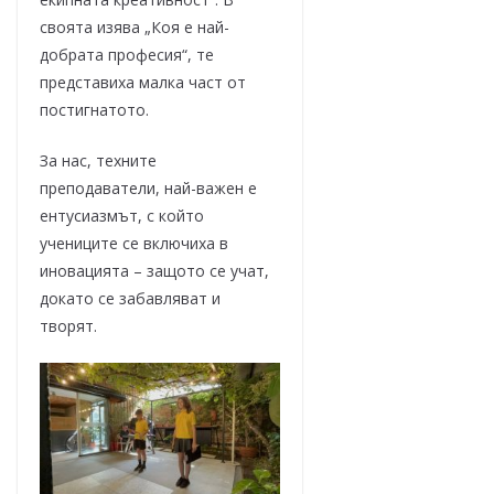
своята изява „Коя е най-
добрата професия“, те
представиха малка част от
постигнатото.
За нас, техните
преподаватели, най-важен е
ентусиазмът, с който
учениците се включиха в
иновацията – защото се учат,
докато се забавляват и
творят.