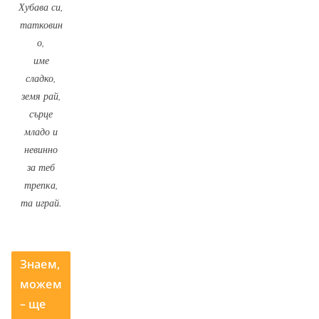
Хубава си,
татковин
о,
име
сладко,
земя рай,
сърце
младо и
невинно
за теб
трепка,
та играй.
Знаем,
можем
– ще