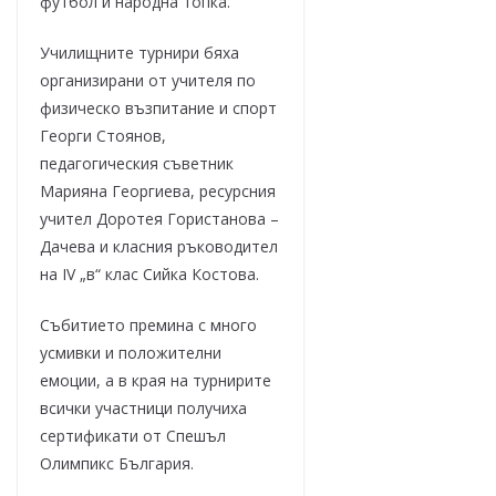
футбол и народна топка.
Училищните турнири бяха
организирани от учителя по
физическо възпитание и спорт
Георги Стоянов,
педагогическия съветник
Марияна Георгиева, ресурсния
учител Доротея Гористанова –
Дачева и класния ръководител
на IV „в“ клас Сийка Костова.
Събитието премина с много
усмивки и положителни
емоции, а в края на турнирите
всички участници получиха
сертификати от Спешъл
Олимпикс България.