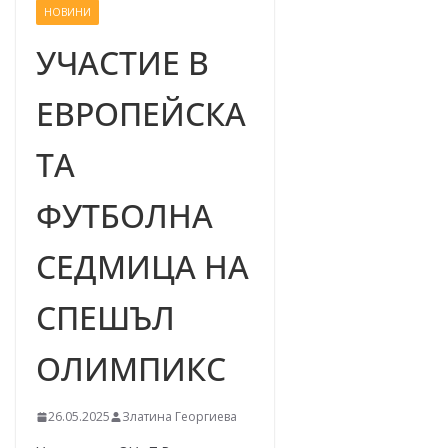
НОВИНИ
–
щ
УЧАСТИЕ В
е
ЕВРОПЕЙСКА
у
с
ТА
п
е
ФУТБОЛНА
е
м
СЕДМИЦА НА
!
СПЕШЪЛ
ОЛИМПИКС
26.05.2025
Златина Георгиева