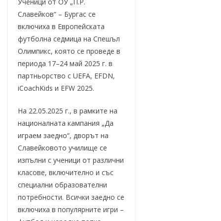
Ученици от ОУ „П.Р.
Славейков“ – Бургас се
включиха в Европейската
футболна седмица на Спешъл
Олимпикс, която се проведе в
периода 17–24 май 2025 г. в
партньорство с UEFA, EFDN,
iCoachKids и EFW 2025.
На 22.05.2025 г., в рамките на
националната кампания „Да
играем заедно“, дворът на
Славейковото училище се
изпълни с ученици от различни
класове, включително и със
специални образователни
потребности. Всички заедно се
включиха в популярните игри –