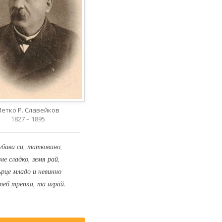
Петко Р. Славейков
1827 – 1895
убава си, татковино,
ме сладко, земя рай,
ърце младо и невинно
теб трепка, та играй.