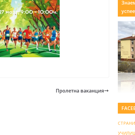
Знае
успее
Пролетна ваканция
FACE
СТРАНИ
УЧИЛИ