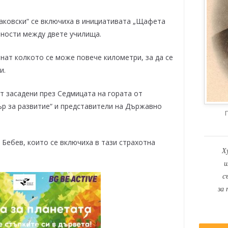
 Раковски“ се включиха в инициативата „Щафета
йности между двете училища.
нат колкото се може повече километри, за да се
и.
 засадени през Седмицата на гората от
р за развитие“ и представители на Държавно
н Бебев, които се включиха в тази страхотна
Х
и
с
за 