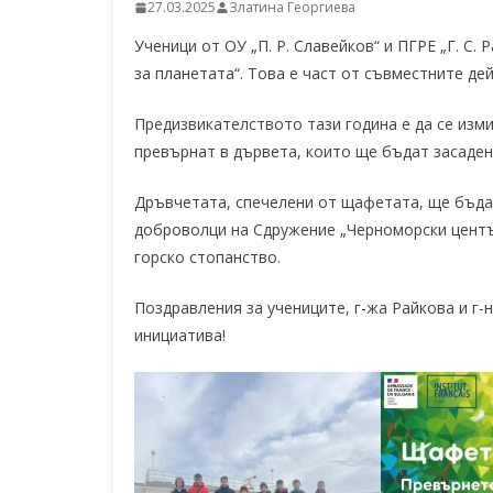
–
27.03.2025
Златина Георгиева
щ
Ученици от ОУ „П. Р. Славейков“ и ПГРЕ „Г. С.
е
за планетата“. Това е част от съвместните де
у
Предизвикателството тази година е да се изми
с
превърнат в дървета, които ще бъдат засаден
п
е
Дръвчетата, спечелени от щафетата, ще бъдат
е
доброволци на Сдружение „Черноморски центъ
м
горско стопанство.
!
Поздравления за учениците, г-жа Райкова и г-
инициатива!