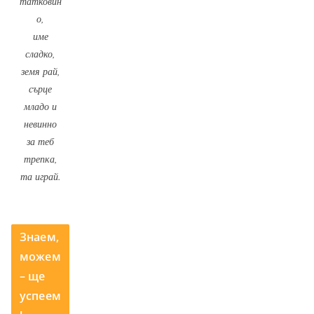
татковин
о,
име
сладко,
земя рай,
сърце
младо и
невинно
за теб
трепка,
та играй.
Знаем,
можем
– ще
успеем