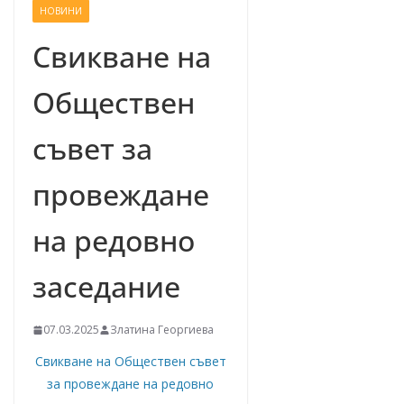
НОВИНИ
–
щ
Свикване на
е
Обществен
у
с
съвет за
п
е
провеждане
е
м
на редовно
!
заседание
07.03.2025
Златина Георгиева
Свикване на Обществен съвет
за провеждане на редовно