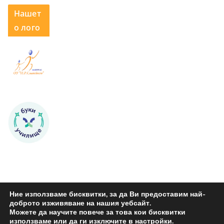
Нашет
о лого
Ние използваме бисквитки, за да Ви предоставим най-
доброто изживяване на нашия уебсайт.
Можете да научите повече за това кои бисквитки
Copyright © 2026
ОУ "Петко Р. Славейков" Бургас
. All rights
използваме или да ги изключите в
настройки
.