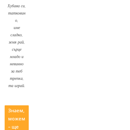
Хубава си,
татковин
о,
име
сладко,
земя рай,
сърце
младо и
невинно
за теб
трепка,
та играй.
Знаем,
можем
– ще