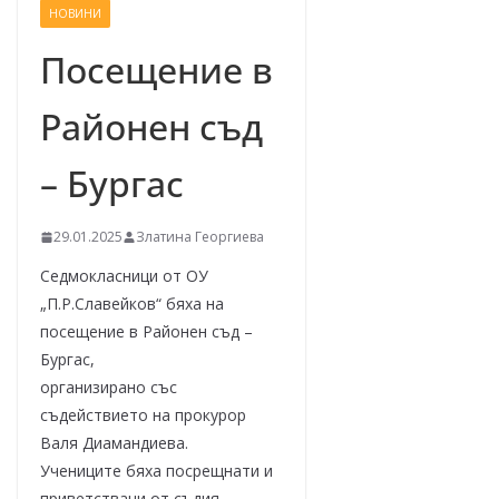
НОВИНИ
–
щ
Посещение в
е
Районен съд
у
с
– Бургас
п
е
29.01.2025
Златина Георгиева
е
м
Седмокласници от ОУ
!
„П.Р.Славейков“ бяха на
посещение в Районен съд –
Бургас,
организирано със
съдействието на прокурор
Валя Диамандиева.
Учениците бяха посрещнати и
приветствани от съдия