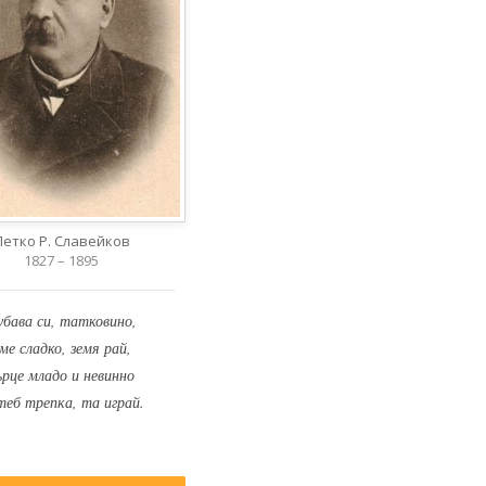
Петко Р. Славейков
1827 – 1895
убава си, татковино,
ме сладко, земя рай,
ърце младо и невинно
теб трепка, та играй.