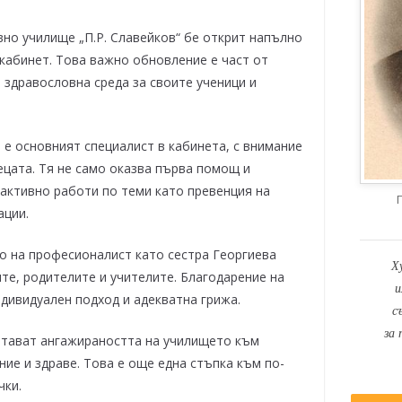
вно училище „П.Р. Славейков“ бе открит напълно
кабинет. Това важно обновление е част от
 здравословна среда за своите ученици и
 е основният специалист в кабинета, с внимание
ецата. Тя не само оказва първа помощ и
 активно работи по теми като превенция на
ации.
о на професионалист като сестра Георгиева
Х
те, родителите и учителите. Благодарение на
и
ндивидуален подход и адекватна грижа.
с
за 
ртават ангажираността на училището към
ие и здраве. Това е още една стъпка към по-
чки.