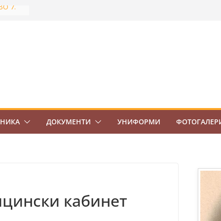
ВО 7.
тново
най-
Боровец
ов
ЕНИКА
ДОКУМЕНТИ
УНИФОРМИ
ФОТОГАЛЕР
цински кабинет