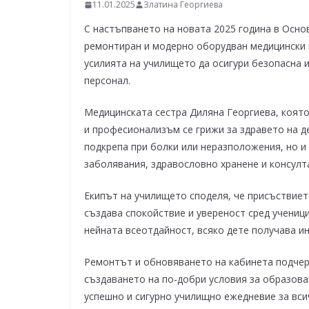
–
11.01.2025
Златина Георгиева
щ
С настъпването на новата 2025 година в Осно
е
ремонтиран и модерно оборудван медицински 
у
усилията на училището да осигури безопасна и
персонал.
с
п
Медицинската сестра Диляна Георгиева, която
е
и професионализъм се грижи за здравето на д
е
подкрепа при болки или неразположения, но и
м
заболявания, здравословно хранене и консулт
!
Екипът на училището споделя, че присъствиет
създава спокойствие и увереност сред ученици
нейната всеотдайност, всяко дете получава и
Ремонтът и обновяването на кабинета подче
създаването на по-добри условия за образован
успешно и сигурно училищно ежедневие за вси