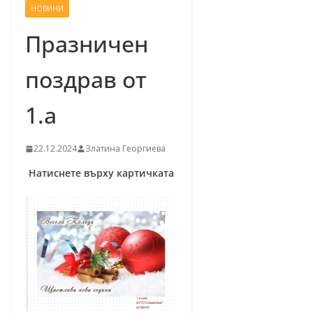
НОВИНИ
–
щ
Празничен
е
поздрав от
у
с
1.а
п
е
22.12.2024
Златина Георгиева
е
м
Натиснете върху картичката
!