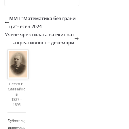
ММТ “Математика без грани
ци“- есен 2024
Учене чрез силата на екипнат
а креативност – декември
Петко Р.
Славейко
в
1827 –
1895
Хубава си,
татковин