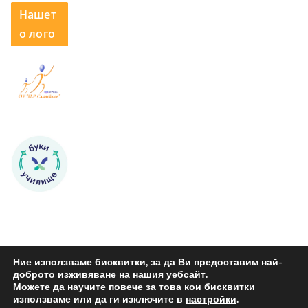
Нашет
о лого
Ние използваме бисквитки, за да Ви предоставим най-
доброто изживяване на нашия уебсайт.
Можете да научите повече за това кои бисквитки
Copyright © 2026
ОУ "Петко Р. Славейков" Бургас
. All rights
използваме или да ги изключите в
настройки
.