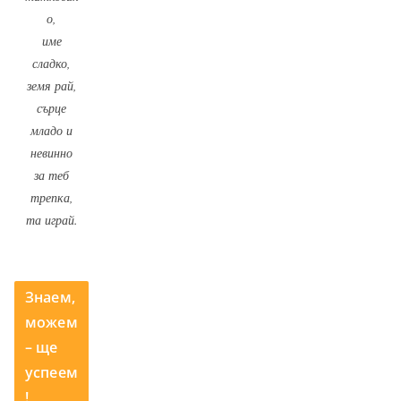
о,
име
сладко,
земя рай,
сърце
младо и
невинно
за теб
трепка,
та играй.
Знаем,
можем
– ще
успеем
!