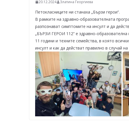
–
20.12.2024
Златина Георгиева
щ
Петокласниците ни станаха „Бързи герои“.
е
В рамките на здравно-образователната програ
у
разпознават симптомите на инсулт и да действ
„БЪРЗИ ГЕРОИ 112“ е здравно-образователна п
с
11 години и техните семейства, в която всичк
п
инсулт и как да действат правилно в случай н
е
е
м
!