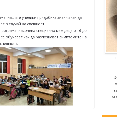
ма, нашите ученици придобиха знания как да
ат в случай на спешност.
рограма, насочена специално към деца от 6 до
и се обучават как да разпознават симптомите на
а спешност.
Х
и
с
за 