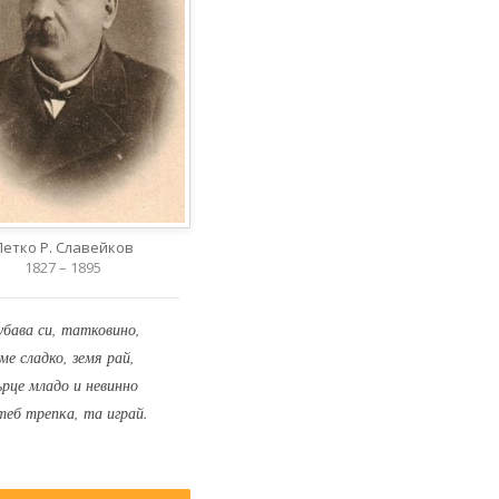
Петко Р. Славейков
1827 – 1895
убава си, татковино,
ме сладко, земя рай,
ърце младо и невинно
теб трепка, та играй.