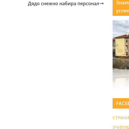
Знае
Дядо снежно набира персонал
успее
FACE
СТРАНИ
УЧИЛИ