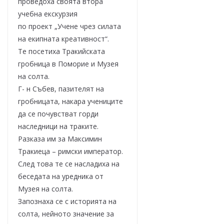
проведоха своята втора
учебна екскурзия
по проект „Учене чрез силата
на екипната креативност“.
Те посетиха Тракийската
гробница в Поморие и Музея
на солта.
Г- н Събев, пазителят на
гробницата, накара учениците
да се почувстват горди
наследници на траките.
Разказа им за Максимин
Тракиеца – римски император.
След това те се насладиха на
беседата на уредника от
Музея на солта.
Запознаха се с историята на
солта, нейното значение за