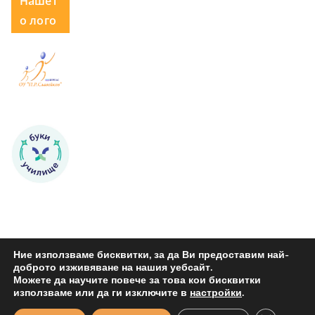
Нашет
о лого
Ние използваме бисквитки, за да Ви предоставим най-
доброто изживяване на нашия уебсайт.
Можете да научите повече за това кои бисквитки
Copyright © 2026
ОУ "Петко Р. Славейков" Бургас
. All rights
използваме или да ги изключите в
настройки
.
reserved.