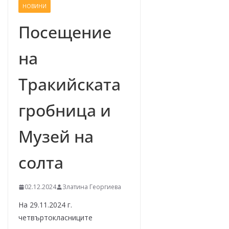
НОВИНИ
–
щ
Посещение
е
на
у
с
Тракийската
п
е
гробница и
е
м
Музей на
!
солта
02.12.2024
Златина Георгиева
На 29.11.2024 г.
четвъртокласниците