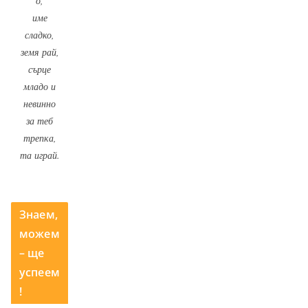
о,
име
сладко,
земя рай,
сърце
младо и
невинно
за теб
трепка,
та играй.
Знаем,
можем
– ще
успеем
!