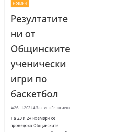
НОВИНИ
–
щ
Резултатите
е
ни от
у
с
Общинските
п
е
ученически
е
м
игри по
!
баскетбол
26.11.2024
Златина Георгиева
На 23 и 24 ноември се
проведоха Общинските