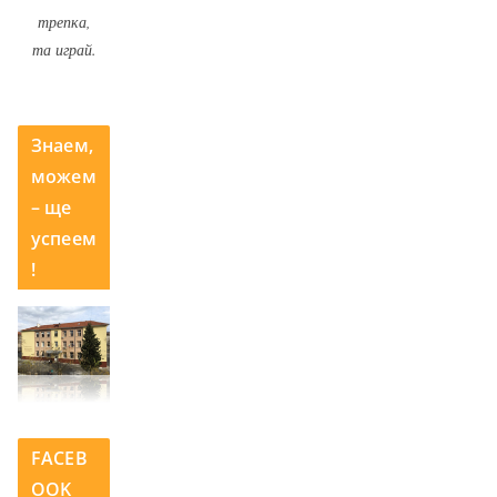
трепка,
та играй.
Знаем,
можем
– ще
успеем
!
FACEB
OOK