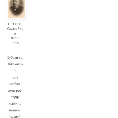
Петко Р.
Славейко
в
1827 –
1895
Хубава си,
татковин
о,
име
сладко,
земя рай,
сърце
младо и
невинно
за теб