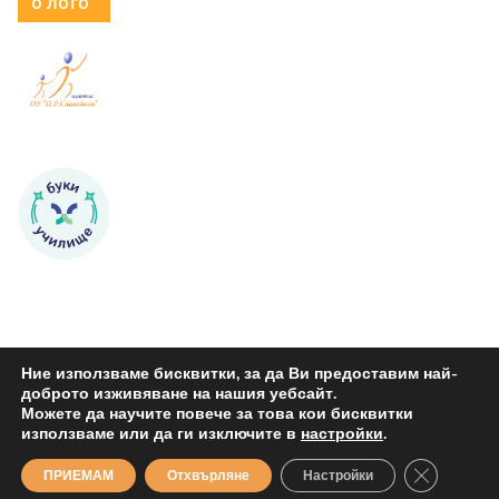
о лого
Ние използваме бисквитки, за да Ви предоставим най-
доброто изживяване на нашия уебсайт.
Можете да научите повече за това кои бисквитки
Copyright © 2026
ОУ "Петко Р. Славейков" Бургас
. All rights
използваме или да ги изключите в
настройки
.
reserved.
Close GDP
ПРИЕМАМ
Отхвърляне
Настройки