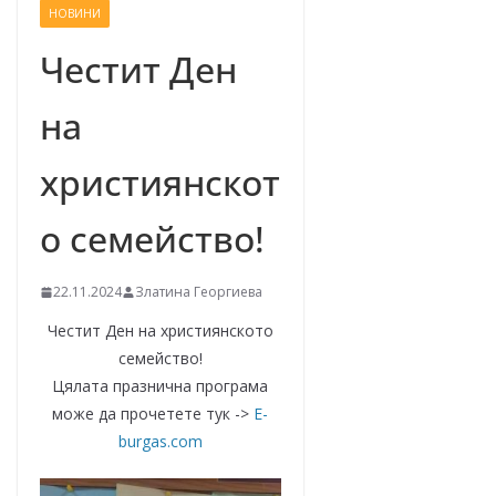
НОВИНИ
–
щ
Честит Ден
е
на
у
с
християнскот
п
е
о семейство!
е
м
22.11.2024
Златина Георгиева
!
Честит Ден на християнското
семейство!
Цялата празнична програма
може да прочетете тук ->
E-
burgas.com