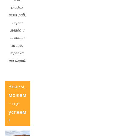
сладко,
земя рай,
сърце
младо и
невинно
за теб
трепка,
та играй.
Знаем,
можем
– ще
успеем
!