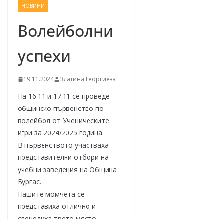
НОВИНИ
–
щ
Волейболни
е
успехи
у
с
п
19.11.2024
Златина Георгиева
е
На 16.11 и 17.11 се проведе
е
общинско първенство по
м
волейбол от Ученическите
!
игри за 2024/2025 година.
В първенството участваха
представителни отбори на
учебни заведения на Община
Бургас.
Нашите момчета се
представиха отлично и
спечелиха трето място.