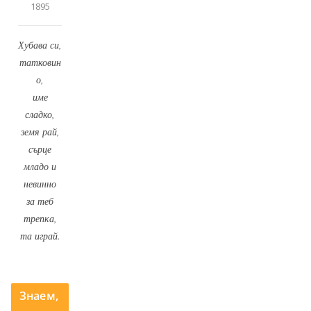
1895
Хубава си,
татковин
о,
име
сладко,
земя рай,
сърце
младо и
невинно
за теб
трепка,
та играй.
Знаем,