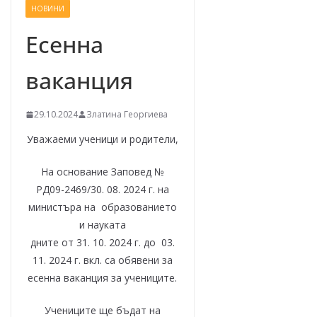
НОВИНИ
–
щ
Есенна
е
ваканция
у
с
п
29.10.2024
Златина Георгиева
е
Уважаеми ученици и родители,
е
На основание Заповед №
м
РД09-2469/30. 08. 2024 г. на
!
министъра на образованието
и науката
дните от 31. 10. 2024 г. до 03.
11. 2024 г. вкл. са обявени за
есенна ваканция за учениците.
Учениците ще бъдат на