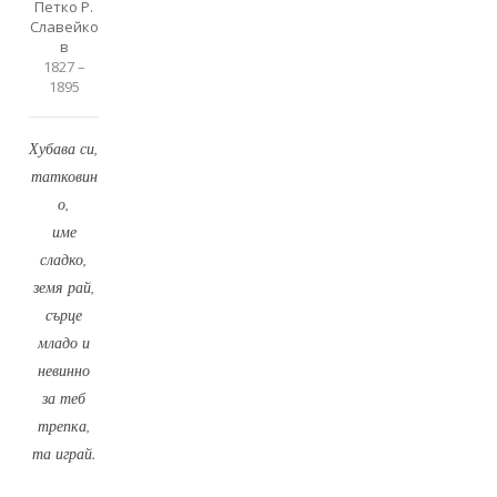
Петко Р.
Славейко
в
1827 –
1895
Хубава си,
татковин
о,
име
сладко,
земя рай,
сърце
младо и
невинно
за теб
трепка,
та играй.