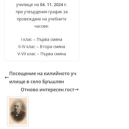
училище на
04. 11. 2024 г.
при утвърдения график за
провеждане на учебните
часове:
I клас – Първа смяна
II-IV клас – Втора смяна
V-VII клас – Първа смяна
Посещение на килийното уч
илище в село Бръшлян
Отново интересен гост